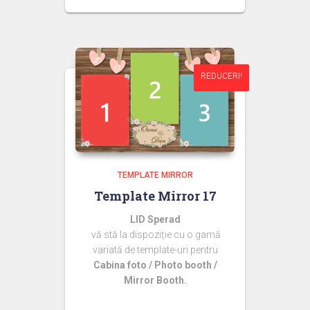
inițial
curent
a
este:
fost:
44,99 lei.
60,00 lei.
REDUCERI!
REDUCERI!
TEMPLATE MIRROR
Template Mirror 17
LID Sperad
vă stă la dispoziție cu o gamă
variată de template-uri pentru
Cabina foto / Photo booth /
Mirror Booth.