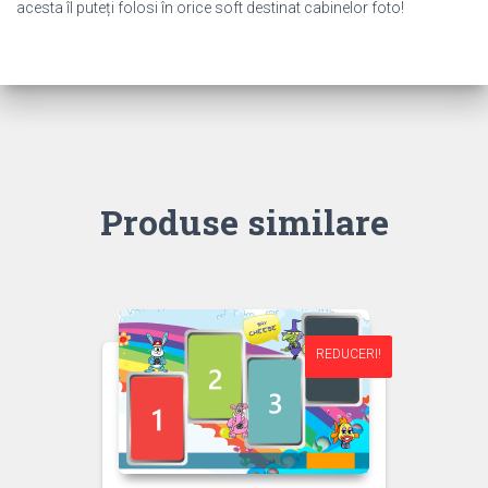
acesta îl puteți folosi în orice soft destinat cabinelor foto!
Produse similare
REDUCERI!
REDUCERI!