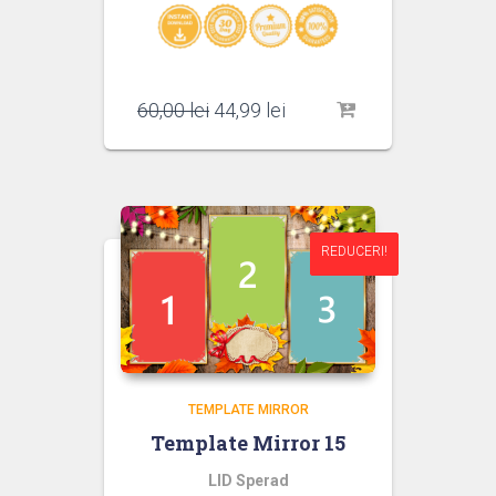
Prețul
Prețul
60,00
lei
44,99
lei
inițial
curent
a
este:
fost:
44,99 lei.
60,00 lei.
REDUCERI!
REDUCERI!
TEMPLATE MIRROR
Template Mirror 15
LID Sperad