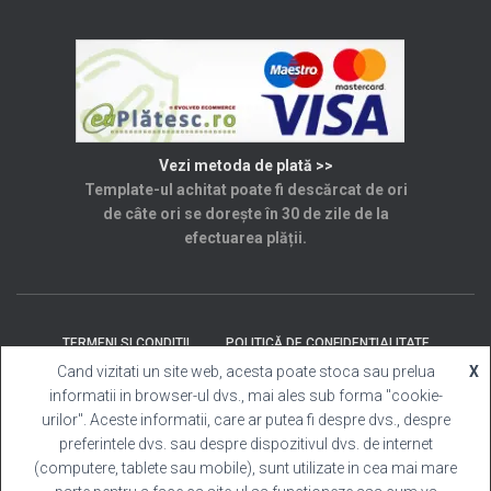
Vezi metoda de plată >>
Template-ul achitat poate fi descărcat de ori
de câte ori se dorește în 30 de zile de la
efectuarea plății.
TERMENI SI CONDITII
POLITICĂ DE CONFIDENȚIALITATE
Cand vizitati un site web, acesta poate stoca sau prelua
X
informatii in browser-ul dvs., mai ales sub forma "cookie-
SOLUȚIONAREA LITIGIILOR
ANPC
CONTACT
urilor". Aceste informatii, care ar putea fi despre dvs., despre
preferintele dvs. sau despre dispozitivul dvs. de internet
Template Cabina Foto
| Copyright © 2025 Toate
(computere, tablete sau mobile), sunt utilizate in cea mai mare
drepturile rezervate.