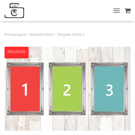
T
O
G
G
Prima pagină
/
Template Mirror
/ Template Mirror 2
L
E
N
REDUCERI!
A
V
I
G
A
T
I
O
N