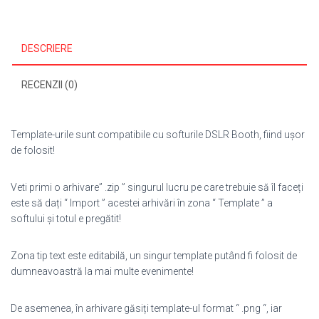
DESCRIERE
RECENZII (0)
Template-urile sunt compatibile cu softurile DSLR Booth, fiind ușor
de folosit!
Veti primi o arhivare” .zip ” singurul lucru pe care trebuie să îl faceți
este să dați “ Import ” acestei arhivări în zona “ Template ” a
softului și totul e pregătit!
Zona tip text este editabilă, un singur template putând fi folosit de
dumneavoastră la mai multe evenimente!
De asemenea, în arhivare găsiți template-ul format “ .png “, iar