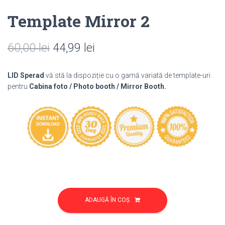
Template Mirror 2
Prețul
Prețul
60,00
lei
44,99
lei
inițial
curent
LID Sperad
vă stă la dispoziție cu o gamă variată de template-uri
a
este:
pentru
Cabina foto / Photo booth / Mirror Booth.
fost:
44,99 lei.
60,00 lei.
Cantitate
Template
ADAUGĂ ÎN COȘ
Mirror
2