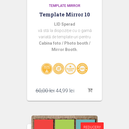
TEMPLATE MIRROR
Template Mirror 10
LID Sperad
vă stă la dispoziție cu o gamă
variată de template-uri pentru
Cabina foto / Photo booth /
Mirror Booth.
Prețul
Prețul
60,00
lei
44,99
lei
inițial
curent
a
este:
fost:
44,99 lei.
60,00 lei.
REDUCERI!
REDUCERI!