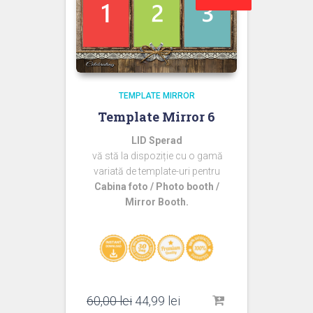
TEMPLATE MIRROR
Template Mirror 6
LID Sperad
vă stă la dispoziție cu o gamă
variată de template-uri pentru
Cabina foto / Photo booth /
Mirror Booth.
Prețul
Prețul
60,00
lei
44,99
lei