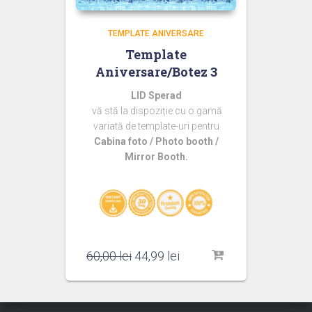
TEMPLATE ANIVERSARE
Template
Aniversare/Botez 3
LID Sperad
vă stă la dispoziție cu o gamă
variată de template-uri pentru
Cabina foto / Photo booth /
Mirror Booth.
Prețul
Prețul
60,00
lei
44,99
lei
inițial
curent
a
este:
fost:
44,99 lei.