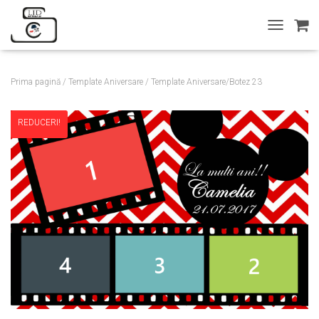
T
O
G
G
Prima pagină
/
Template Aniversare
/ Template Aniversare/Botez 23
L
E
N
REDUCERI!
A
V
I
G
A
T
I
O
N