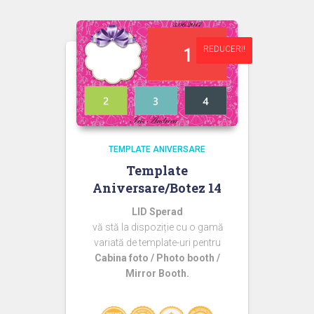
fost:
44,99 lei.
60,00 lei.
REDUCERI!
REDUCERI!
TEMPLATE ANIVERSARE
Template
Aniversare/Botez 14
LID Sperad
vă stă la dispoziție cu o gamă
variată de template-uri pentru
Cabina foto / Photo booth /
Mirror Booth.