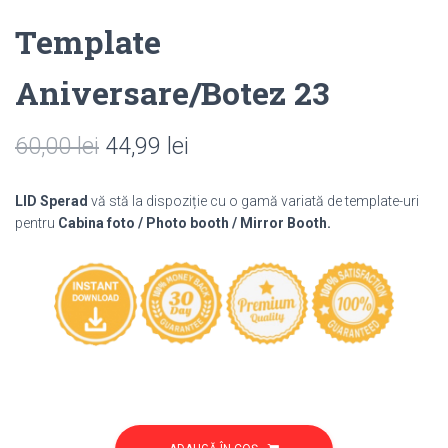
Template
Aniversare/Botez 23
Prețul
Prețul
60,00
lei
44,99
lei
inițial
curent
LID Sperad
vă stă la dispoziție cu o gamă variată de template-uri
a
este:
pentru
Cabina foto / Photo booth / Mirror Booth.
fost:
44,99 lei.
60,00 lei.
Cantitate
Template