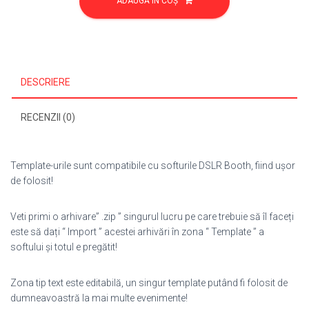
ADAUGĂ ÎN COȘ
Aniversare/Botez
23
DESCRIERE
RECENZII (0)
Template-urile sunt compatibile cu softurile DSLR Booth, fiind ușor
de folosit!
Veti primi o arhivare” .zip ” singurul lucru pe care trebuie să îl faceți
este să dați “ Import ” acestei arhivări în zona “ Template ” a
softului și totul e pregătit!
Zona tip text este editabilă, un singur template putând fi folosit de
dumneavoastră la mai multe evenimente!