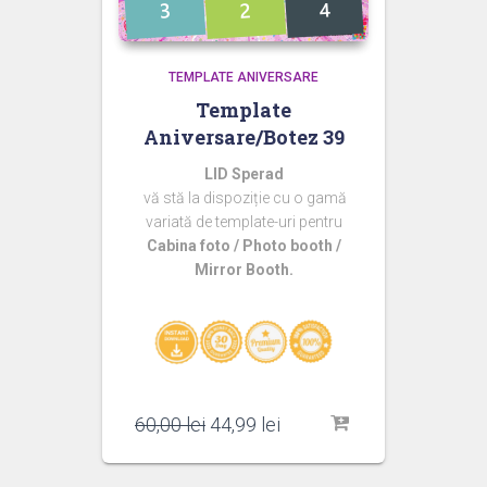
TEMPLATE ANIVERSARE
Template
Aniversare/Botez 39
LID Sperad
vă stă la dispoziție cu o gamă
variată de template-uri pentru
Cabina foto / Photo booth /
Mirror Booth.
Prețul
Prețul
60,00
lei
44,99
lei
inițial
curent
a
este: