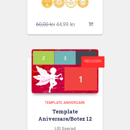
Prețul
Prețul
60,00
lei
44,99
lei
inițial
curent
a
este:
fost:
44,99 lei.
60,00 lei.
REDUCERI!
REDUCERI!
TEMPLATE ANIVERSARE
Template
Aniversare/Botez 12
LID Sperad