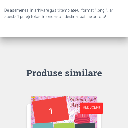
De asemenea, în arhivare găsiți template-ul format “ .png “, iar
acesta îl puteți folosi în orice soft destinat cabinelor foto!
Produse similare
REDUCERI!
REDUCERI!