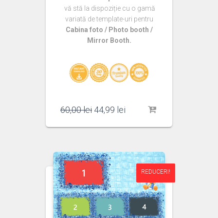
vă stă la dispoziție cu o gamă
variată de template-uri pentru
Cabina foto / Photo booth /
Mirror Booth.
Prețul
Prețul
60,00
lei
44,99
lei
inițial
curent
a
este:
fost:
44,99 lei.
60,00 lei.
REDUCERI!
REDUCERI!