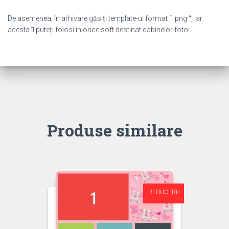
De asemenea, în arhivare găsiți template-ul format “ .png “, iar
acesta îl puteți folosi în orice soft destinat cabinelor foto!
Produse similare
REDUCERI!
REDUCERI!