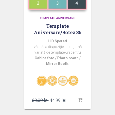
TEMPLATE ANIVERSARE
Template
Aniversare/Botez 35
LID Sperad
vă stă la dispoziție cu o gamă
variată de template-uri pentru
Cabina foto / Photo booth /
Mirror Booth.
Prețul
Prețul
60,00
lei
44,99
lei
inițial
curent
a
este: