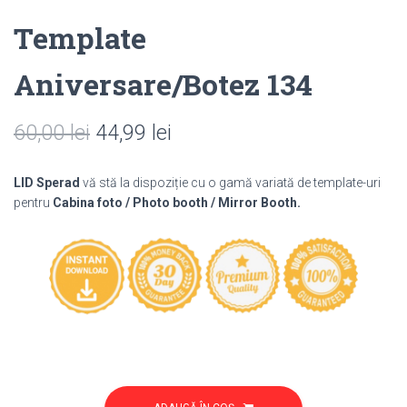
Template
Aniversare/Botez 134
Prețul
Prețul
60,00
lei
44,99
lei
inițial
curent
LID Sperad
vă stă la dispoziție cu o gamă variată de template-uri
a
este:
pentru
Cabina foto / Photo booth / Mirror Booth.
fost:
44,99 lei.
60,00 lei.
Cantitate
Template