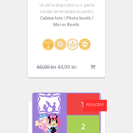
vă stă la dispoziție cu o gamă
variată de template-uri pentru
Cabina foto / Photo booth /
Mirror Booth.
Prețul
Prețul
60,00
lei
44,99
lei
inițial
curent
a
este:
fost:
44,99 lei.
60,00 lei.
REDUCERI!
REDUCERI!