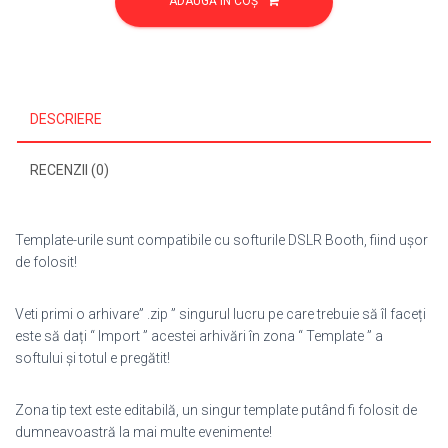
ADAUGĂ ÎN COȘ
Aniversare/Botez
134
DESCRIERE
RECENZII (0)
Template-urile sunt compatibile cu softurile DSLR Booth, fiind ușor
de folosit!
Veti primi o arhivare” .zip ” singurul lucru pe care trebuie să îl faceți
este să dați “ Import ” acestei arhivări în zona “ Template ” a
softului și totul e pregătit!
Zona tip text este editabilă, un singur template putând fi folosit de
dumneavoastră la mai multe evenimente!