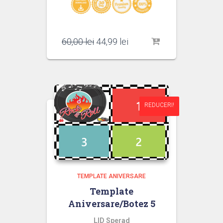
Prețul
Prețul
60,00
lei
44,99
lei
inițial
curent
a
este:
fost:
44,99 lei.
60,00 lei.
REDUCERI!
REDUCERI!
TEMPLATE ANIVERSARE
Template
Aniversare/Botez 5
LID Sperad