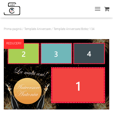
T
O
G
G
Prima pagină
/
Template Aniversare
/ Template Aniversare/Botez 134
L
E
N
REDUCERI!
A
V
I
G
A
T
I
O
N