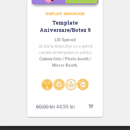
TEMPLATE ANIVERSARE
Template
Aniversare/Botez 9
LID Sperad
vă stă la dispoziție cu o gamă
variată de template-uri pentru
Cabina foto / Photo booth /
Mirror Booth.
Prețul
Prețul
60,00
lei
44,99
lei
inițial
curent
a
este:
fost:
44,99 lei.