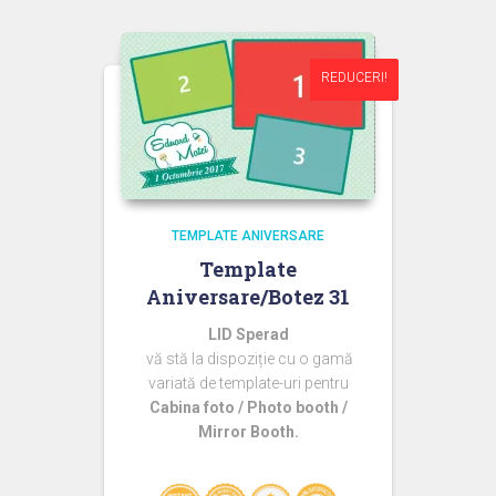
fost:
44,99 lei.
60,00 lei.
REDUCERI!
REDUCERI!
TEMPLATE ANIVERSARE
Template
Aniversare/Botez 31
LID Sperad
vă stă la dispoziție cu o gamă
variată de template-uri pentru
Cabina foto / Photo booth /
Mirror Booth.