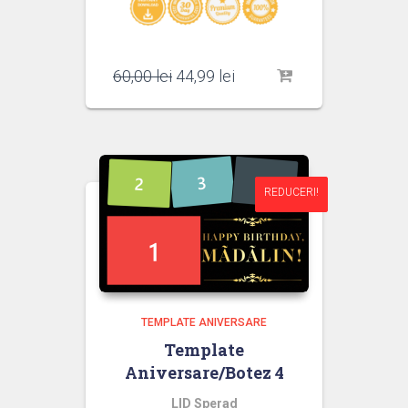
Prețul
Prețul
60,00
lei
44,99
lei
inițial
curent
a
este:
fost:
44,99 lei.
60,00 lei.
REDUCERI!
REDUCERI!
TEMPLATE ANIVERSARE
Template
Aniversare/Botez 4
LID Sperad