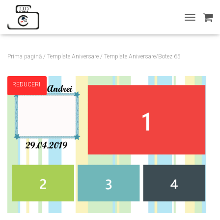
T
O
G
G
Prima pagină
/
Template Aniversare
/ Template Aniversare/Botez 65
L
E
N
REDUCERI!
A
V
I
G
A
T
I
O
N