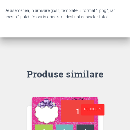
De asemenea, în arhivare găsiți template-ul format “ .png “, iar
acesta îl puteți folosi în orice soft destinat cabinelor foto!
Produse similare
REDUCERI!
REDUCERI!