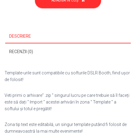
ADAUGĂ ÎN COȘ
Aniversare/Botez
65
DESCRIERE
RECENZII (0)
Template-urile sunt compatibile cu softurile DSLR Booth, fiind ușor
de folosit!
Veti primi o arhivare” .zip ” singurul lucru pe care trebuie să îl faceți
este să dați “ Import ” acestei arhivări în zona “ Template ” a
softului și totul e pregătit!
Zona tip text este editabilă, un singur template putând fi folosit de
dumneavoastră la mai multe evenimente!