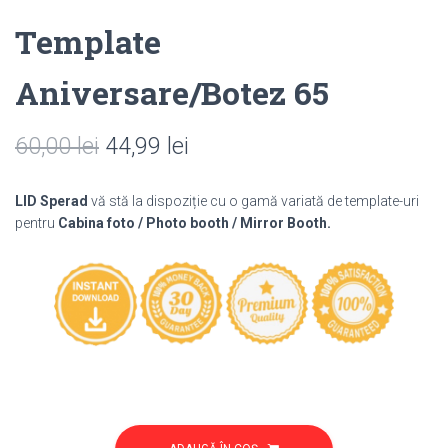
Template
Aniversare/Botez 65
Prețul
Prețul
60,00
lei
44,99
lei
inițial
curent
LID Sperad
vă stă la dispoziție cu o gamă variată de template-uri
a
este:
pentru
Cabina foto / Photo booth / Mirror Booth.
fost:
44,99 lei.
60,00 lei.
Cantitate
Template