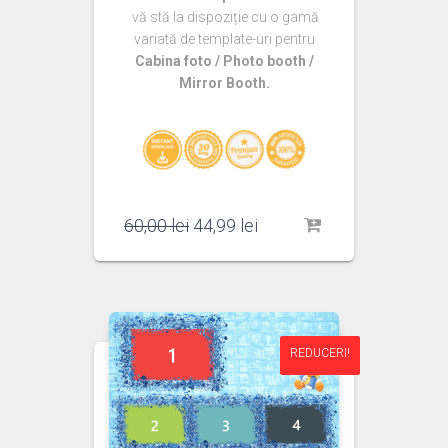
vă stă la dispoziție cu o gamă
variată de template-uri pentru
Cabina foto / Photo booth /
Mirror Booth.
Prețul
Prețul
60,00
lei
44,99
lei
inițial
curent
a
este:
fost:
44,99 lei.
60,00 lei.
REDUCERI!
REDUCERI!