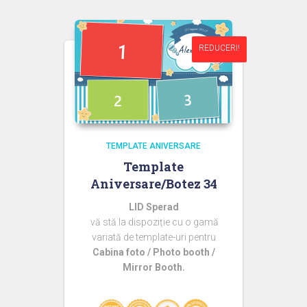
fost:
44,99 lei.
60,00 lei.
REDUCERI!
REDUCERI!
TEMPLATE ANIVERSARE
Template
Aniversare/Botez 34
LID Sperad
vă stă la dispoziție cu o gamă
variată de template-uri pentru
Cabina foto / Photo booth /
Mirror Booth.