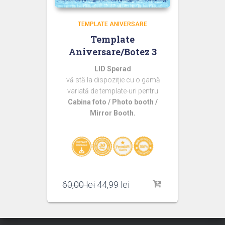
TEMPLATE ANIVERSARE
Template
Aniversare/Botez 3
LID Sperad
vă stă la dispoziție cu o gamă
variată de template-uri pentru
Cabina foto / Photo booth /
Mirror Booth.
Prețul
Prețul
60,00
lei
44,99
lei
inițial
curent
a
este:
fost:
44,99 lei.