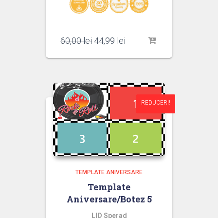
Prețul
Prețul
60,00
lei
44,99
lei
inițial
curent
a
este:
fost:
44,99 lei.
60,00 lei.
REDUCERI!
REDUCERI!
TEMPLATE ANIVERSARE
Template
Aniversare/Botez 5
LID Sperad