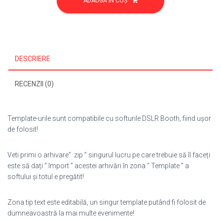
ADAUGĂ ÎN COȘ
Aniversare/Botez
68
DESCRIERE
RECENZII (0)
Template-urile sunt compatibile cu softurile DSLR Booth, fiind ușor
de folosit!
Veti primi o arhivare” .zip ” singurul lucru pe care trebuie să îl faceți
este să dați “ Import ” acestei arhivări în zona “ Template ” a
softului și totul e pregătit!
Zona tip text este editabilă, un singur template putând fi folosit de
dumneavoastră la mai multe evenimente!