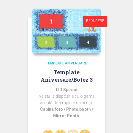
fost:
44,99 lei.
60,00 lei.
REDUCERI!
REDUCERI!
TEMPLATE ANIVERSARE
Template
Aniversare/Botez 3
LID Sperad
vă stă la dispoziție cu o gamă
variată de template-uri pentru
Cabina foto / Photo booth /
Mirror Booth.