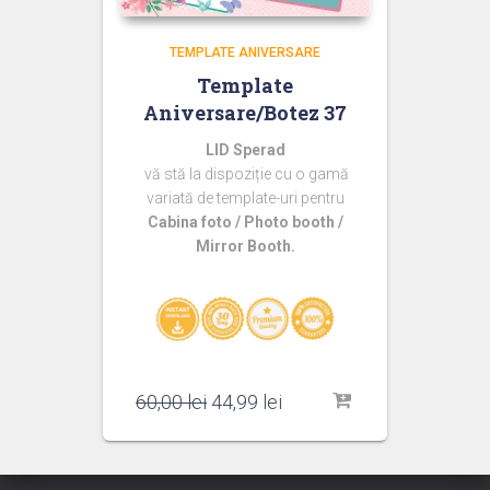
TEMPLATE ANIVERSARE
Template
Aniversare/Botez 37
LID Sperad
vă stă la dispoziție cu o gamă
variată de template-uri pentru
Cabina foto / Photo booth /
Mirror Booth.
Prețul
Prețul
60,00
lei
44,99
lei
inițial
curent
a
este:
fost:
44,99 lei.