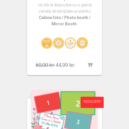
vă stă la dispoziție cu o gamă
variată de template-uri pentru
Cabina foto / Photo booth /
Mirror Booth.
Prețul
Prețul
60,00
lei
44,99
lei
inițial
curent
a
este:
fost:
44,99 lei.
60,00 lei.
REDUCERI!
REDUCERI!