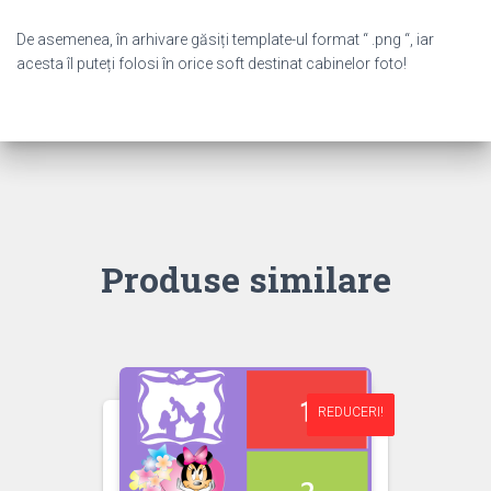
De asemenea, în arhivare găsiți template-ul format “ .png “, iar
acesta îl puteți folosi în orice soft destinat cabinelor foto!
Produse similare
REDUCERI!
REDUCERI!