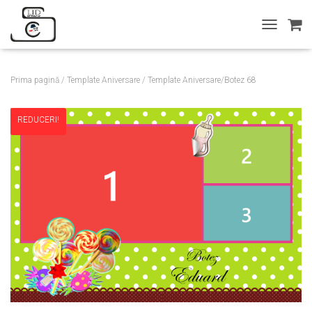
T
O
G
G
Prima pagină
/
Template Aniversare
/ Template Aniversare/Botez 68
L
E
N
REDUCERI!
A
V
I
G
A
T
I
O
N