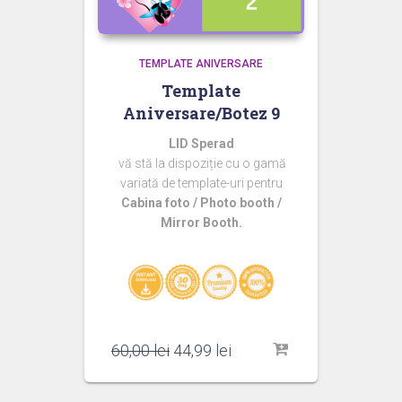
TEMPLATE ANIVERSARE
Template
Aniversare/Botez 9
LID Sperad
vă stă la dispoziție cu o gamă
variată de template-uri pentru
Cabina foto / Photo booth /
Mirror Booth.
Prețul
Prețul
60,00
lei
44,99
lei
inițial
curent
a
este: