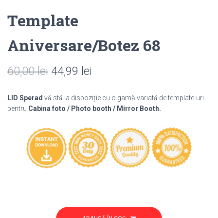
Template
Aniversare/Botez 68
Prețul
Prețul
60,00
lei
44,99
lei
inițial
curent
LID Sperad
vă stă la dispoziție cu o gamă variată de template-uri
a
este:
pentru
Cabina foto / Photo booth / Mirror Booth.
fost:
44,99 lei.
60,00 lei.
Cantitate
Template