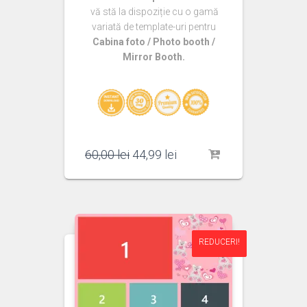
vă stă la dispoziție cu o gamă
variată de template-uri pentru
Cabina foto / Photo booth /
Mirror Booth.
Prețul
Prețul
60,00
lei
44,99
lei
inițial
curent
a
este:
fost:
44,99 lei.
60,00 lei.
REDUCERI!
REDUCERI!