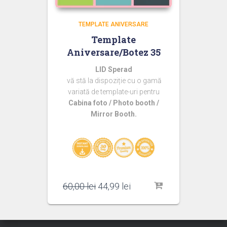
TEMPLATE ANIVERSARE
Template
Aniversare/Botez 35
LID Sperad
vă stă la dispoziție cu o gamă
variată de template-uri pentru
Cabina foto / Photo booth /
Mirror Booth.
Prețul
Prețul
60,00
lei
44,99
lei
inițial
curent
a
este:
fost:
44,99 lei.