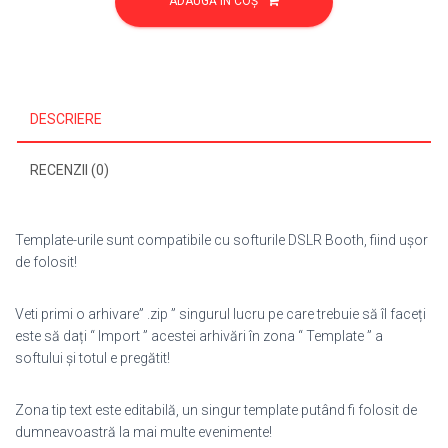
ADAUGĂ ÎN COȘ
Aniversare/Botez
89
DESCRIERE
RECENZII (0)
Template-urile sunt compatibile cu softurile DSLR Booth, fiind ușor
de folosit!
Veti primi o arhivare” .zip ” singurul lucru pe care trebuie să îl faceți
este să dați “ Import ” acestei arhivări în zona “ Template ” a
softului și totul e pregătit!
Zona tip text este editabilă, un singur template putând fi folosit de
dumneavoastră la mai multe evenimente!