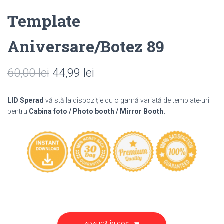
Template
Aniversare/Botez 89
Prețul
Prețul
60,00
lei
44,99
lei
inițial
curent
LID Sperad
vă stă la dispoziție cu o gamă variată de template-uri
a
este:
pentru
Cabina foto / Photo booth / Mirror Booth.
fost:
44,99 lei.
60,00 lei.
Cantitate
Template