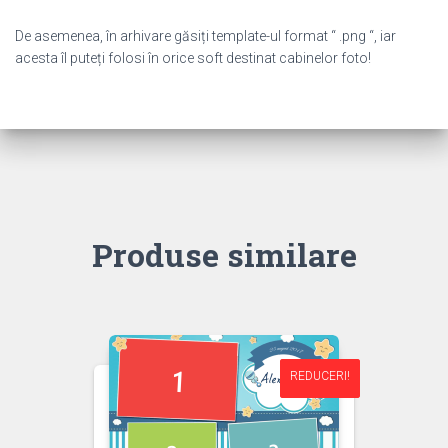
De asemenea, în arhivare găsiți template-ul format “ .png “, iar
acesta îl puteți folosi în orice soft destinat cabinelor foto!
Produse similare
REDUCERI!
REDUCERI!