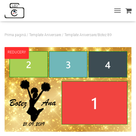
T
O
G
G
Prima pagină
/
Template Aniversare
/ Template Aniversare/Botez 89
L
E
N
REDUCERI!
A
V
I
G
A
T
I
O
N