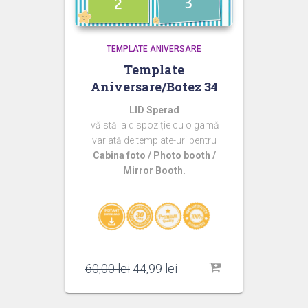
TEMPLATE ANIVERSARE
Template
Aniversare/Botez 34
LID Sperad
vă stă la dispoziție cu o gamă
variată de template-uri pentru
Cabina foto / Photo booth /
Mirror Booth.
Prețul
Prețul
60,00
lei
44,99
lei
inițial
curent
a
este: