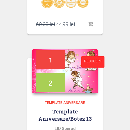
Prețul
Prețul
60,00
lei
44,99
lei
inițial
curent
a
este:
fost:
44,99 lei.
60,00 lei.
REDUCERI!
REDUCERI!
TEMPLATE ANIVERSARE
Template
Aniversare/Botez 13
LID Sperad