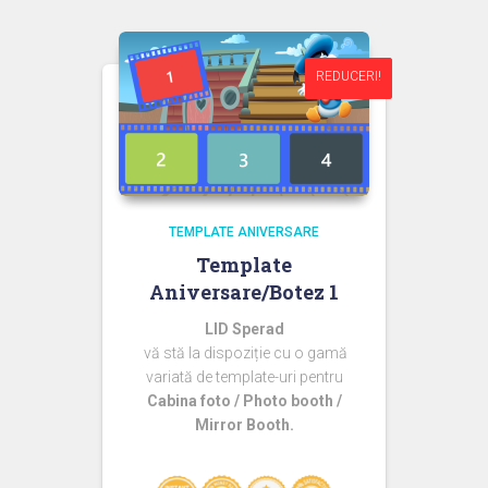
fost:
44,99 lei.
60,00 lei.
REDUCERI!
REDUCERI!
TEMPLATE ANIVERSARE
Template
Aniversare/Botez 1
LID Sperad
vă stă la dispoziție cu o gamă
variată de template-uri pentru
Cabina foto / Photo booth /
Mirror Booth.