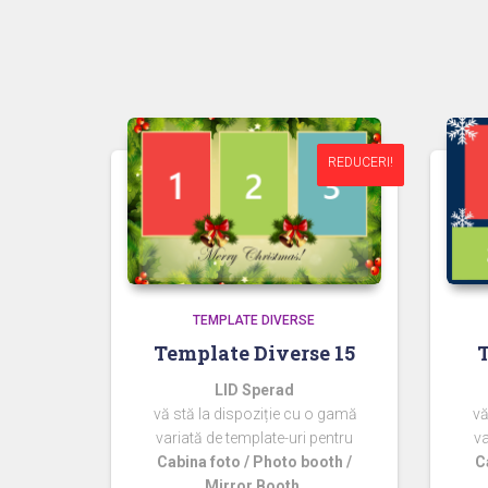
REDUCERI!
REDUCERI!
TEMPLATE DIVERSE
Template Diverse 15
T
LID Sperad
vă stă la dispoziție cu o gamă
vă
variată de template-uri pentru
va
Cabina foto / Photo booth /
C
Mirror Booth.