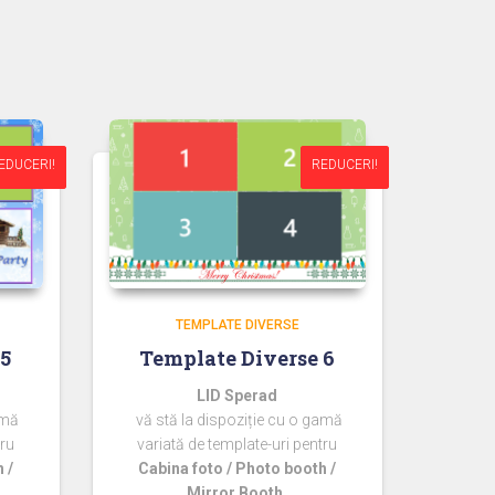
EDUCERI!
EDUCERI!
REDUCERI!
REDUCERI!
TEMPLATE DIVERSE
 5
Template Diverse 6
LID Sperad
amă
vă stă la dispoziție cu o gamă
tru
variată de template-uri pentru
 /
Cabina foto / Photo booth /
Mirror Booth.