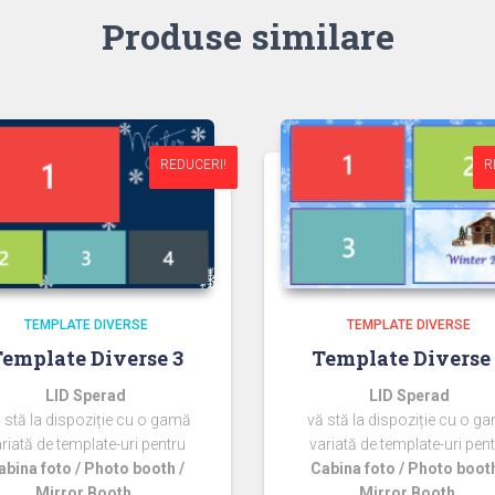
Produse similare
REDUCERI!
REDUCERI!
R
R
TEMPLATE DIVERSE
TEMPLATE DIVERSE
emplate Diverse 3
Template Diverse
LID Sperad
LID Sperad
 stă la dispoziție cu o gamă
vă stă la dispoziție cu o g
riată de template-uri pentru
variată de template-uri pen
abina foto / Photo booth /
Cabina foto / Photo booth
Mirror Booth.
Mirror Booth.