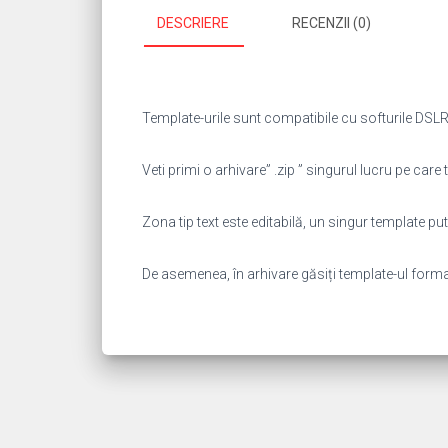
DESCRIERE
RECENZII (0)
Template-urile sunt compatibile cu softurile DSLR 
Veti primi o arhivare” .zip ” singurul lucru pe care t
Zona tip text este editabilă, un singur template 
De asemenea, în arhivare găsiți template-ul format “