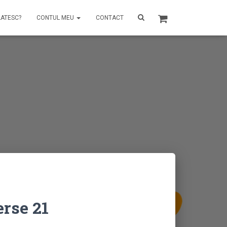
LATESC?
CONTUL MEU
CONTACT
rse 21