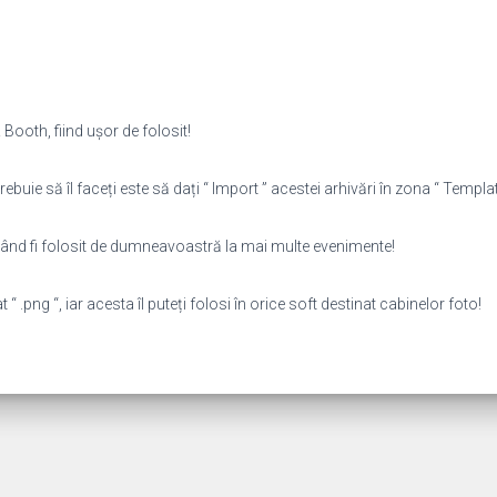
Booth, fiind ușor de folosit!
rebuie să îl faceți este să dați “ Import ” acestei arhivări în zona “ Template
putând fi folosit de dumneavoastră la mai multe evenimente!
 .png “, iar acesta îl puteți folosi în orice soft destinat cabinelor foto!