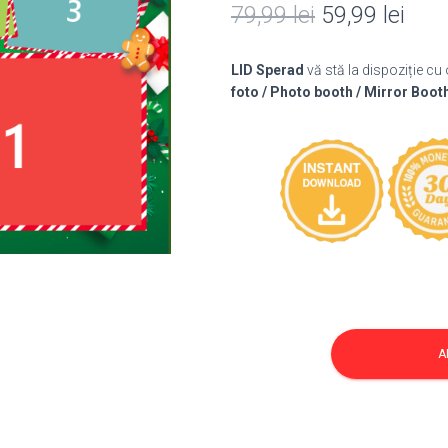
Prețul
Preț
79,99
lei
59,99
lei
inițial
cure
LID Sperad
vă stă la dispoziție cu
a
este
foto / Photo booth / Mirror Boot
fost:
59,9
79,99 lei.
Cantitate
Template
A
Diverse
21