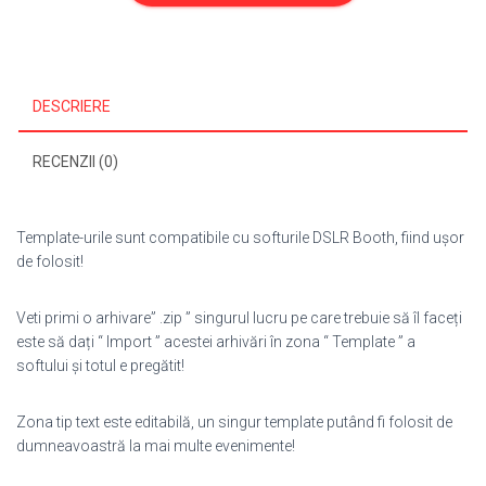
125
DESCRIERE
RECENZII (0)
Template-urile sunt compatibile cu softurile DSLR Booth, fiind ușor
de folosit!
Veti primi o arhivare” .zip ” singurul lucru pe care trebuie să îl faceți
este să dați “ Import ” acestei arhivări în zona “ Template ” a
softului și totul e pregătit!
Zona tip text este editabilă, un singur template putând fi folosit de
dumneavoastră la mai multe evenimente!