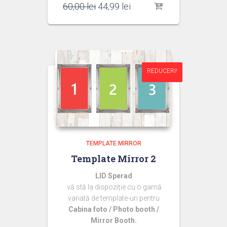
Prețul
Prețul
60,00
lei
44,99
lei
inițial
curent
a
este:
fost:
44,99 lei.
60,00 lei.
REDUCERI!
REDUCERI!
TEMPLATE MIRROR
Template Mirror 2
LID Sperad
vă stă la dispoziție cu o gamă
variată de template-uri pentru
Cabina foto / Photo booth /
Mirror Booth.