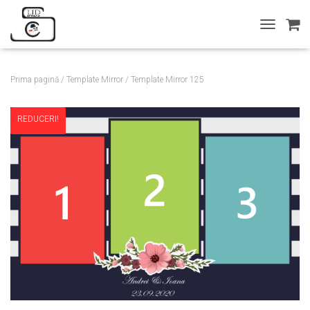
T
O
G
G
Prima pagină
/
Template Mirror
/ Template Mirror 125
L
E
N
REDUCERI!
A
V
I
G
A
T
I
O
N