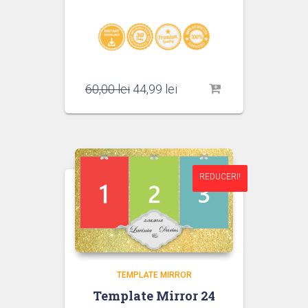
Prețul
Prețul
60,00
lei
44,99
lei
inițial
curent
a
este:
fost:
44,99 lei.
60,00 lei.
REDUCERI!
REDUCERI!
TEMPLATE MIRROR
Template Mirror 24