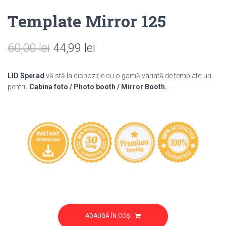
Template Mirror 125
Prețul
Prețul
60,00
lei
44,99
lei
inițial
curent
LID Sperad
vă stă la dispoziție cu o gamă variată de template-uri
a
este:
pentru
Cabina foto / Photo booth / Mirror Booth.
fost:
44,99 lei.
60,00 lei.
Cantitate
Template
ADAUGĂ ÎN COȘ
Mirror