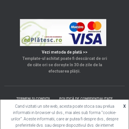
Vezi metoda de plată >>
Template-ul achitat poate fi descărcat de ori
de câte ori se dorește în 30 de zile de la
efectuarea plății.
TERMENI SI CONDITII
POLITICĂ DE CONFIDENȚIALITATE
Cand vizitati un site web, acesta poate stoca sau prelua
X
informatii in browser-ul dvs., mai ales sub forma "cookie-
SOLUȚIONAREA LITIGIILOR
ANPC
CONTACT
urilor". Aceste informatii, care ar putea fi despre dvs., despre
preferintele dvs. sau despre dispozitivul dvs. de internet
Template Cabina Foto
| Copyright © 2025 Toate