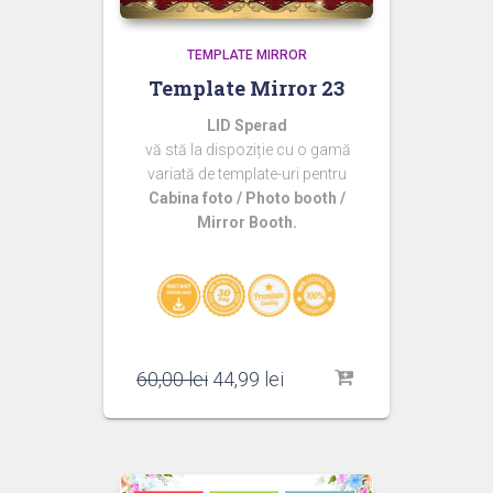
TEMPLATE MIRROR
Template Mirror 23
LID Sperad
vă stă la dispoziție cu o gamă
variată de template-uri pentru
Cabina foto / Photo booth /
Mirror Booth.
Prețul
Prețul
60,00
lei
44,99
lei
inițial
curent
a
este:
fost:
44,99 lei.
60,00 lei.