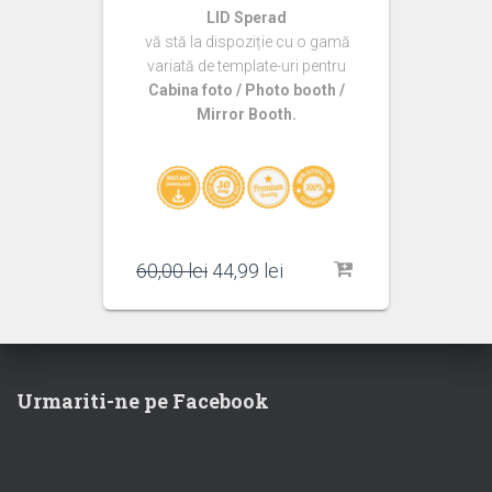
LID Sperad
vă stă la dispoziție cu o gamă
variată de template-uri pentru
Cabina foto / Photo booth /
Mirror Booth.
Prețul
Prețul
60,00
lei
44,99
lei
inițial
curent
a
este:
fost:
44,99 lei.
60,00 lei.
Urmariti-ne pe Facebook