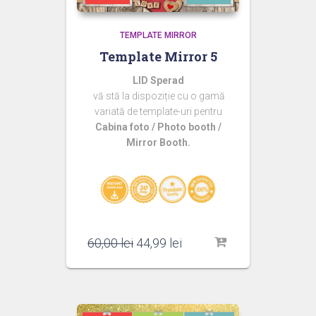
TEMPLATE MIRROR
Template Mirror 5
LID Sperad
vă stă la dispoziție cu o gamă
variată de template-uri pentru
Cabina foto / Photo booth /
Mirror Booth.
Prețul
Prețul
60,00
lei
44,99
lei
inițial
curent
a
este:
fost:
44,99 lei.
60,00 lei.