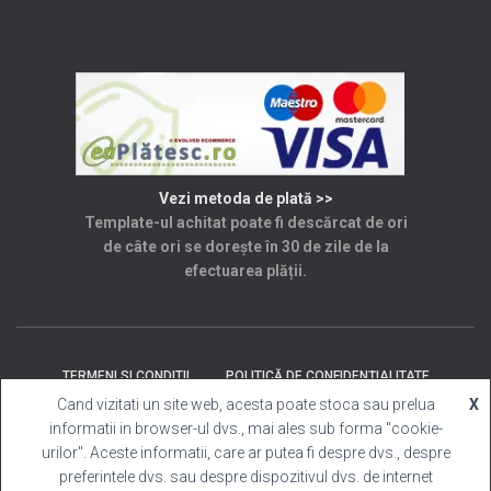
Vezi metoda de plată >>
Template-ul achitat poate fi descărcat de ori
de câte ori se dorește în 30 de zile de la
efectuarea plății.
TERMENI SI CONDITII
POLITICĂ DE CONFIDENȚIALITATE
Cand vizitati un site web, acesta poate stoca sau prelua
X
informatii in browser-ul dvs., mai ales sub forma "cookie-
SOLUȚIONAREA LITIGIILOR
ANPC
CONTACT
urilor". Aceste informatii, care ar putea fi despre dvs., despre
preferintele dvs. sau despre dispozitivul dvs. de internet
Template Cabina Foto
| Copyright © 2025 Toate