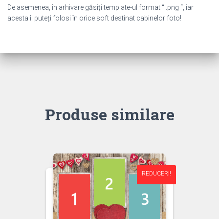
De asemenea, în arhivare găsiți template-ul format “ .png “, iar
acesta îl puteți folosi în orice soft destinat cabinelor foto!
Produse similare
REDUCERI!
REDUCERI!