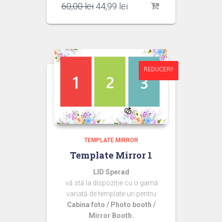
Prețul
Prețul
60,00
lei
44,99
lei
inițial
curent
a
este:
fost:
44,99 lei.
60,00 lei.
REDUCERI!
REDUCERI!
TEMPLATE MIRROR
Template Mirror 1
LID Sperad
vă stă la dispoziție cu o gamă
variată de template-uri pentru
Cabina foto / Photo booth /
Mirror Booth.