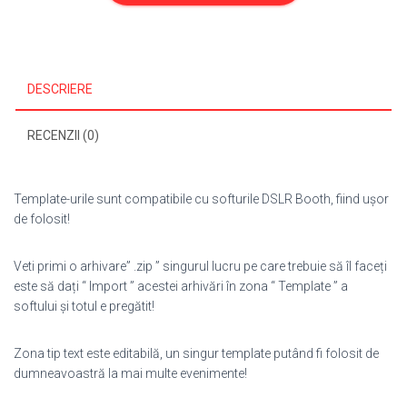
139
DESCRIERE
RECENZII (0)
Template-urile sunt compatibile cu softurile DSLR Booth, fiind ușor
de folosit!
Veti primi o arhivare” .zip ” singurul lucru pe care trebuie să îl faceți
este să dați “ Import ” acestei arhivări în zona “ Template ” a
softului și totul e pregătit!
Zona tip text este editabilă, un singur template putând fi folosit de
dumneavoastră la mai multe evenimente!