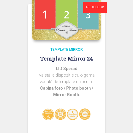
REDUCERI!
REDUCERI!
TEMPLATE MIRROR
Template Mirror 24
LID Sperad
vă stă la dispoziție cu o gamă
variată de template-uri pentru
Cabina foto / Photo booth /
Mirror Booth.