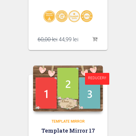
Prețul
Prețul
60,00
lei
44,99
lei
inițial
curent
a
este:
fost:
44,99 lei.
60,00 lei.
REDUCERI!
REDUCERI!
TEMPLATE MIRROR
Template Mirror 17