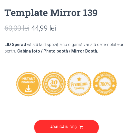
Template Mirror 139
Prețul
Prețul
60,00
lei
44,99
lei
inițial
curent
LID Sperad
vă stă la dispoziție cu o gamă variată de template-uri
a
este:
pentru
Cabina foto / Photo booth / Mirror Booth.
fost:
44,99 lei.
60,00 lei.
Cantitate
Template
ADAUGĂ ÎN COȘ
Mirror