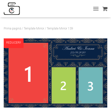
T
O
G
G
Prima pagină
/
Template Mirror
/ Template Mirror 139
L
E
N
REDUCERI!
A
V
I
G
A
T
I
O
N