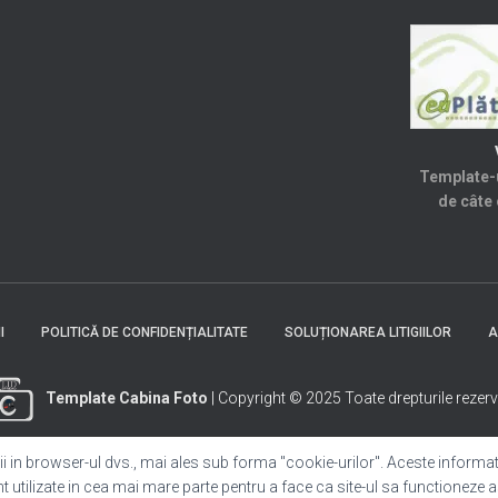
Template-u
de câte 
I
POLITICĂ DE CONFIDENȚIALITATE
SOLUȚIONAREA LITIGIILOR
A
Template Cabina Foto
| Copyright © 2025 Toate drepturile rezerv
i in browser-ul dvs., mai ales sub forma "cookie-urilor". Aceste informatii
nt utilizate in cea mai mare parte pentru a face ca site-ul sa functioneze 