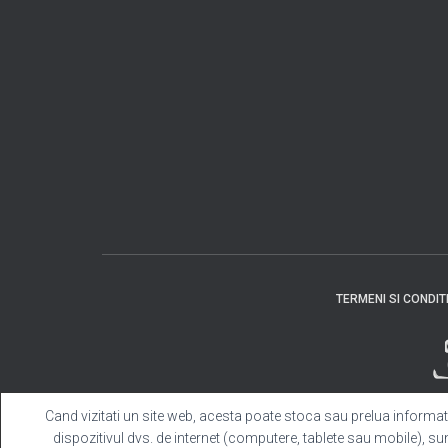
TERMENI SI CONDITI
Cand vizitati un site web, acesta poate stoca sau prelua informati
dispozitivul dvs. de internet (computere, tablete sau mobile), su