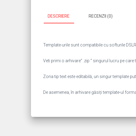
DESCRIERE
RECENZII (0)
Template-urile sunt compatibile cu softurile DSLR 
Veti primi o arhivare” .zip ” singurul lucru pe care t
Zona tip text este editabilă, un singur template 
De asemenea, în arhivare găsiți template-ul format “