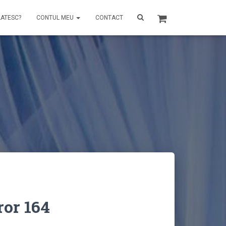
LATESC?
CONTUL MEU
CONTACT
or 164