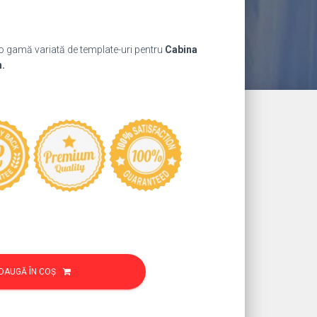
ul
nt
 o gamă variată de template-uri pentru
Cabina
:
h.
9 lei.
DAUGĂ ÎN COȘ