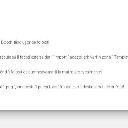
Booth, fiind ușor de folosit!
rebuie să îl faceți este să dați “ Import ” acestei arhivări în zona “ Template
putând fi folosit de dumneavoastră la mai multe evenimente!
 .png “, iar acesta îl puteți folosi în orice soft destinat cabinelor foto!