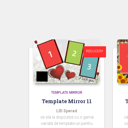
REDUCERI!
REDUCERI!
TEMPLATE MIRROR
Template Mirror 11
T
LID Sperad
vă stă la dispoziție cu o gamă
vă
variată de template-uri pentru
va