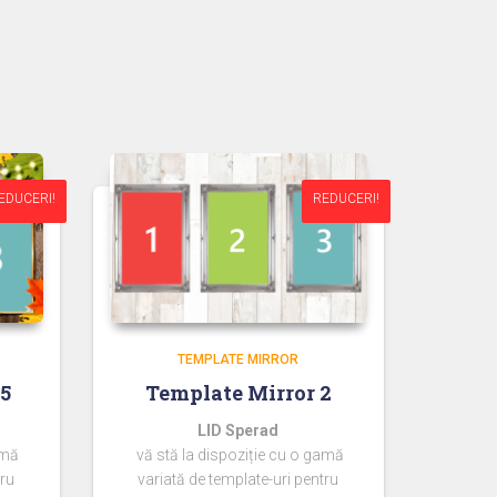
EDUCERI!
EDUCERI!
REDUCERI!
REDUCERI!
TEMPLATE MIRROR
15
Template Mirror 2
LID Sperad
amă
vă stă la dispoziție cu o gamă
tru
variată de template-uri pentru