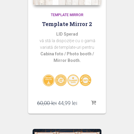
TEMPLATE MIRROR
Template Mirror 2
LID Sperad
vă stă la dispoziție cu o gamă
variată de template-uri pentru
Cabina foto / Photo booth /
Mirror Booth.
Prețul
Prețul
60,00
lei
44,99
lei
inițial
curent
a
este:
fost:
44,99 lei.
60,00 lei.