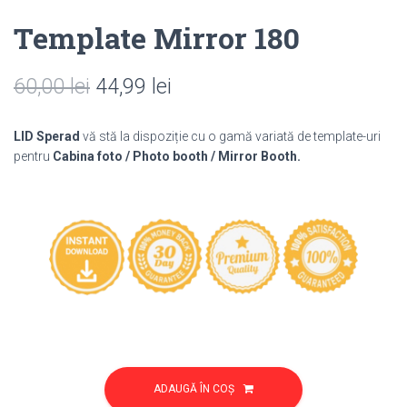
Template Mirror 180
Prețul
Prețul
60,00
lei
44,99
lei
inițial
curent
LID Sperad
vă stă la dispoziție cu o gamă variată de template-uri
a
este:
pentru
Cabina foto / Photo booth / Mirror Booth.
fost:
44,99 lei.
60,00 lei.
Cantitate
Template
ADAUGĂ ÎN COȘ
Mirror