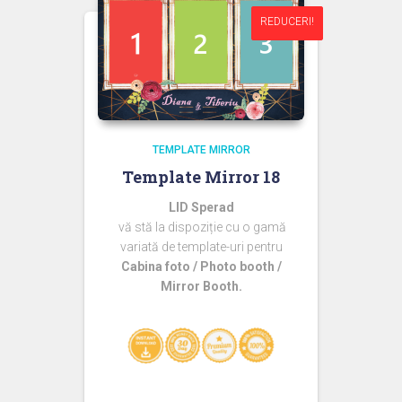
REDUCERI!
REDUCERI!
TEMPLATE MIRROR
Template Mirror 18
LID Sperad
vă stă la dispoziție cu o gamă
variată de template-uri pentru
Cabina foto / Photo booth /
Mirror Booth.