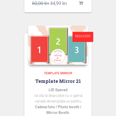
Prețul
Prețul
60,00
lei
44,99
lei
inițial
curent
a
este:
fost:
44,99 lei.
60,00 lei.
REDUCERI!
REDUCERI!
TEMPLATE MIRROR
Template Mirror 21
LID Sperad
vă stă la dispoziție cu o gamă
variată de template-uri pentru
Cabina foto / Photo booth /
Mirror Booth.