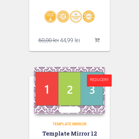
Prețul
Prețul
60,00
lei
44,99
lei
inițial
curent
a
este:
fost:
44,99 lei.
60,00 lei.
REDUCERI!
REDUCERI!
TEMPLATE MIRROR
Template Mirror 12