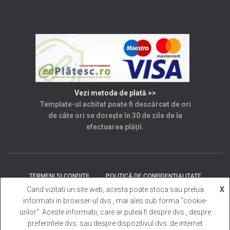
Vezi metoda de plată >>
Template-ul achitat poate fi descărcat de ori
de câte ori se dorește în 30 de zile de la
efectuarea plății.
TERMENI SI CONDITII
POLITICĂ DE CONFIDENȚIALITATE
Cand vizitati un site web, acesta poate stoca sau prelua
X
informatii in browser-ul dvs., mai ales sub forma "cookie-
SOLUȚIONAREA LITIGIILOR
ANPC
CONTACT
urilor". Aceste informatii, care ar putea fi despre dvs., despre
preferintele dvs. sau despre dispozitivul dvs. de internet
Template Cabina Foto
| Copyright © 2025 Toate