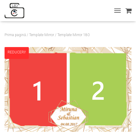
T
O
G
G
Prima pagină
/
Template Mirror
/ Template Mirror 180
L
E
N
REDUCERI!
A
V
I
G
A
T
I
O
N