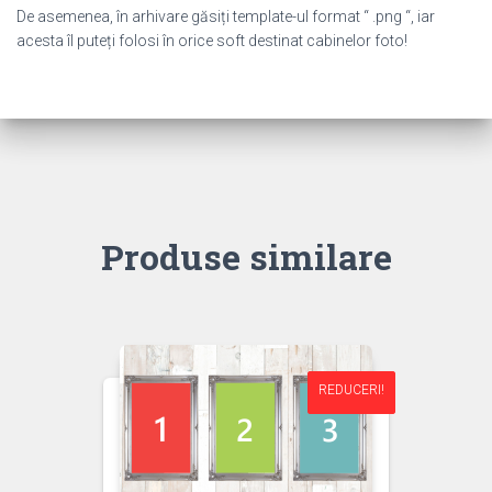
De asemenea, în arhivare găsiți template-ul format “ .png “, iar
acesta îl puteți folosi în orice soft destinat cabinelor foto!
Produse similare
REDUCERI!
REDUCERI!