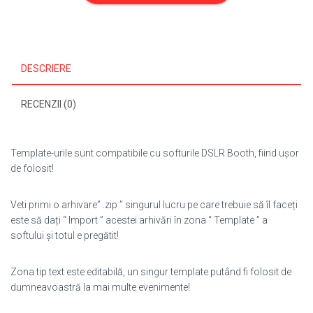
180
DESCRIERE
RECENZII (0)
Template-urile sunt compatibile cu softurile DSLR Booth, fiind ușor
de folosit!
Veti primi o arhivare” .zip ” singurul lucru pe care trebuie să îl faceți
este să dați “ Import ” acestei arhivări în zona “ Template ” a
softului și totul e pregătit!
Zona tip text este editabilă, un singur template putând fi folosit de
dumneavoastră la mai multe evenimente!