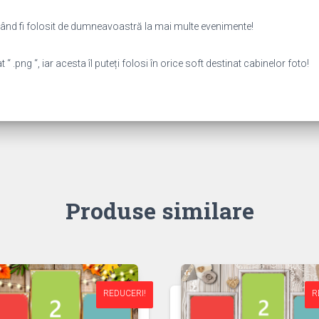
putând fi folosit de dumneavoastră la mai multe evenimente!
 .png “, iar acesta îl puteți folosi în orice soft destinat cabinelor foto!
Produse similare
REDUCERI!
REDUCERI!
R
R