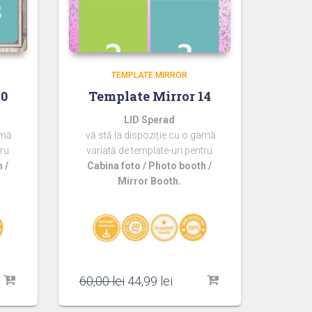
TEMPLATE MIRROR
20
Template Mirror 14
LID Sperad
amă
vă stă la dispoziție cu o gamă
tru
variată de template-uri pentru
 /
Cabina foto / Photo booth /
Mirror Booth.
l
Prețul
Prețul
60,00
lei
44,99
lei
t
inițial
curent
a
este: