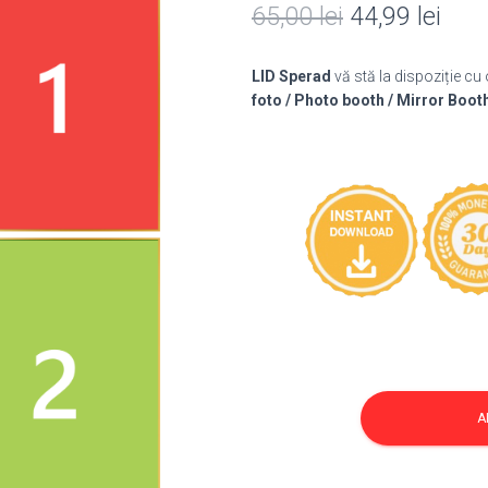
Prețul
Preț
65,00
lei
44,99
lei
inițial
cure
LID Sperad
vă stă la dispoziție cu
a
este
foto / Photo booth / Mirror Boot
fost:
44,9
65,00 lei.
Cantitate
Template
A
Mirror
250