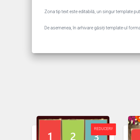
Zona tip text este editabilă, un singur template 
De asemenea, în arhivare găsiți template-ul format “
REDUCERI!
REDUCERI!