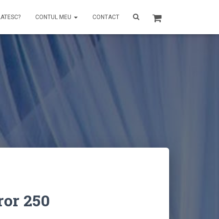
LATESC?
CONTUL MEU
CONTACT
ror 250