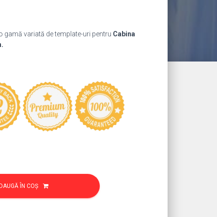
ul
nt
 o gamă variată de template-uri pentru
Cabina
:
h.
9 lei.
DAUGĂ ÎN COȘ