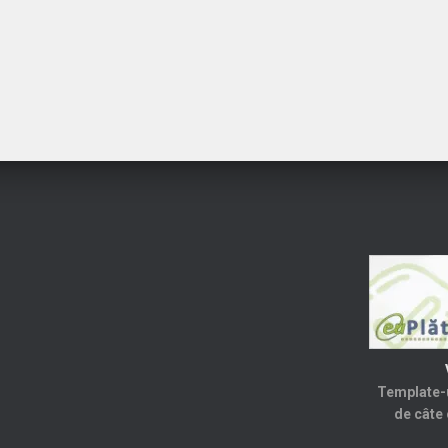
fost:
44,99 lei.
fost:
44,99 
60,00 lei.
60,00 lei.
Template-u
de câte 