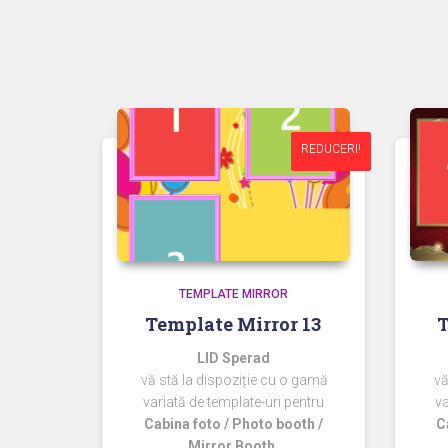
REDUCERI!
REDUCERI!
TEMPLATE MIRROR
Template Mirror 13
T
LID Sperad
vă stă la dispoziție cu o gamă
vă
variată de template-uri pentru
va
Cabina foto / Photo booth /
C
Mirror Booth.