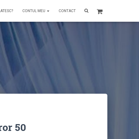
LATESC?
CONTUL MEU
CONTACT
ror 50