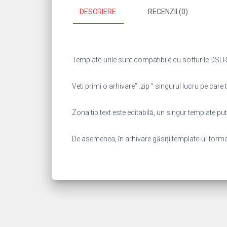
DESCRIERE
RECENZII (0)
Template-urile sunt compatibile cu softurile DSLR 
Veti primi o arhivare” .zip ” singurul lucru pe care t
Zona tip text este editabilă, un singur template 
De asemenea, în arhivare găsiți template-ul format “