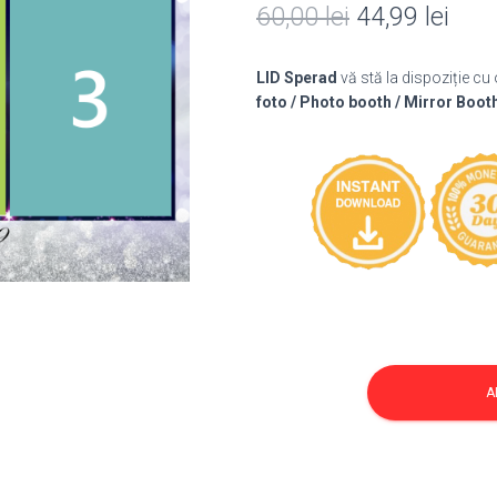
Prețul
Preț
60,00
lei
44,99
lei
inițial
cure
LID Sperad
vă stă la dispoziție cu
a
este
foto / Photo booth / Mirror Boot
fost:
44,9
60,00 lei.
Cantitate
Template
A
Mirror
50