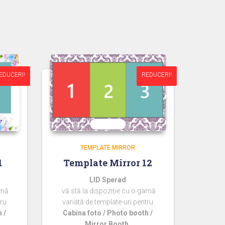
EDUCERI!
EDUCERI!
REDUCERI!
REDUCERI!
TEMPLATE MIRROR
1
Template Mirror 12
LID Sperad
amă
vă stă la dispoziție cu o gamă
tru
variată de template-uri pentru
 /
Cabina foto / Photo booth /
Mirror Booth.