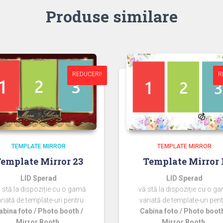
Produse similare
REDUCERI!
REDUCERI!
R
R
TEMPLATE MIRROR
TEMPLATE MIRROR
emplate Mirror 23
Template Mirror 
LID Sperad
LID Sperad
 stă la dispoziție cu o gamă
vă stă la dispoziție cu o g
riată de template-uri pentru
variată de template-uri pen
abina foto / Photo booth /
Cabina foto / Photo booth
Mirror Booth.
Mirror Booth.