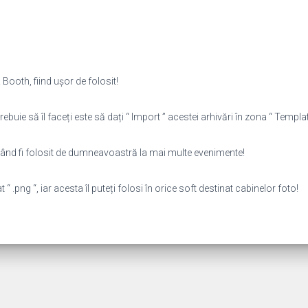
Booth, fiind ușor de folosit!
rebuie să îl faceți este să dați “ Import ” acestei arhivări în zona “ Template
putând fi folosit de dumneavoastră la mai multe evenimente!
 .png “, iar acesta îl puteți folosi în orice soft destinat cabinelor foto!