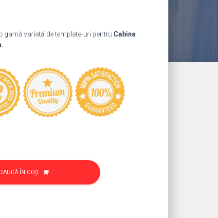
ul
nt
 o gamă variată de template-uri pentru
Cabina
:
h.
9 lei.
DAUGĂ ÎN COȘ