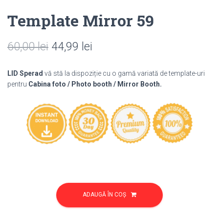
Template Mirror 59
Prețul
Prețul
60,00
lei
44,99
lei
inițial
curent
LID Sperad
vă stă la dispoziție cu o gamă variată de template-uri
a
este:
pentru
Cabina foto / Photo booth / Mirror Booth.
fost:
44,99 lei.
60,00 lei.
Cantitate
Template
ADAUGĂ ÎN COȘ
Mirror
59