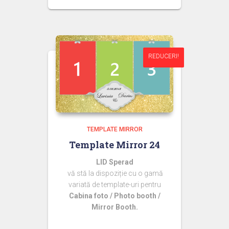
inițial
curent
a
este:
fost:
44,99 lei.
60,00 lei.
REDUCERI!
REDUCERI!
TEMPLATE MIRROR
Template Mirror 24
LID Sperad
vă stă la dispoziție cu o gamă
variată de template-uri pentru
Cabina foto / Photo booth /
Mirror Booth.