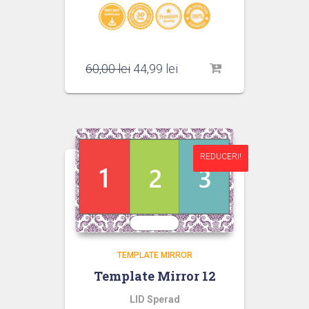
Prețul
Prețul
60,00
lei
44,99
lei
inițial
curent
a
este:
fost:
44,99 lei.
60,00 lei.
REDUCERI!
REDUCERI!
TEMPLATE MIRROR
Template Mirror 12
LID Sperad