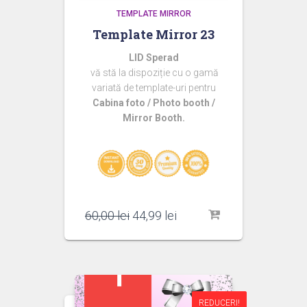
TEMPLATE MIRROR
Template Mirror 23
LID Sperad
vă stă la dispoziție cu o gamă
variată de template-uri pentru
Cabina foto / Photo booth /
Mirror Booth.
Prețul
Prețul
60,00
lei
44,99
lei
inițial
curent
a
este:
fost:
44,99 lei.
60,00 lei.
REDUCERI!
REDUCERI!