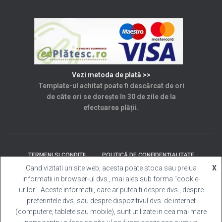
Vezi metoda de plată >>
Template-ul achitat poate fi descărcat de ori
de câte ori se dorește în 30 de zile de la
efectuarea plății.
TERMENI SI CONDITII
POLITICĂ DE CONFIDENȚIALITATE
Cand vizitati un site web, acesta poate stoca sau prelua
X
informatii in browser-ul dvs., mai ales sub forma "cookie-
SOLUȚIONAREA LITIGIILOR
ANPC
CONTACT
urilor". Aceste informatii, care ar putea fi despre dvs., despre
preferintele dvs. sau despre dispozitivul dvs. de internet
Template Cabina Foto
| Copyright © 2025 Toate
(computere, tablete sau mobile), sunt utilizate in cea mai mare
drepturile rezervate.