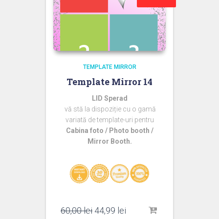
TEMPLATE MIRROR
Template Mirror 14
LID Sperad
vă stă la dispoziție cu o gamă
variată de template-uri pentru
Cabina foto / Photo booth /
Mirror Booth.
Prețul
Prețul
60,00
lei
44,99
lei