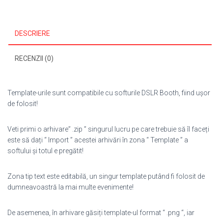
DESCRIERE
RECENZII (0)
Template-urile sunt compatibile cu softurile DSLR Booth, fiind ușor
de folosit!
Veti primi o arhivare” .zip ” singurul lucru pe care trebuie să îl faceți
este să dați “ Import ” acestei arhivări în zona “ Template ” a
softului și totul e pregătit!
Zona tip text este editabilă, un singur template putând fi folosit de
dumneavoastră la mai multe evenimente!
De asemenea, în arhivare găsiți template-ul format “ .png “, iar