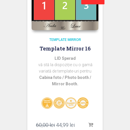
TEMPLATE MIRROR
Template Mirror 16
LID Sperad
vă stă la dispoziție cu o gamă
variată de template-uri pentru
Cabina foto / Photo booth /
Mirror Booth.
Prețul
Prețul
60,00
lei
44,99
lei