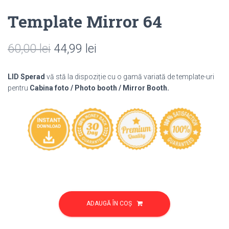
Template Mirror 64
Prețul
Prețul
60,00
lei
44,99
lei
inițial
curent
LID Sperad
vă stă la dispoziție cu o gamă variată de template-uri
a
este:
pentru
Cabina foto / Photo booth / Mirror Booth.
fost:
44,99 lei.
60,00 lei.
Cantitate
Template
ADAUGĂ ÎN COȘ
Mirror
64