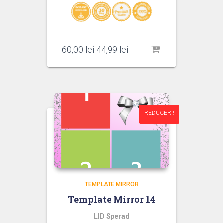
Prețul
Prețul
60,00
lei
44,99
lei
inițial
curent
a
este:
fost:
44,99 lei.
60,00 lei.
REDUCERI!
REDUCERI!
TEMPLATE MIRROR
Template Mirror 14
LID Sperad