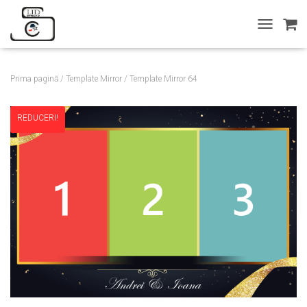
T
O
G
G
Prima pagină
/
Template Mirror
/ Template Mirror 64
L
E
N
REDUCERI!
A
V
I
G
A
T
I
O
N