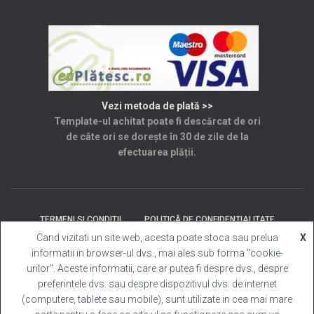
Vezi metoda de plată >>
Template-ul achitat poate fi descărcat de ori
de câte ori se dorește în 30 de zile de la
efectuarea plății.
TERMENI SI CONDITII
POLITICĂ DE CONFIDENȚIALITATE
Cand vizitati un site web, acesta poate stoca sau prelua
X
informatii in browser-ul dvs., mai ales sub forma "cookie-
SOLUȚIONAREA LITIGIILOR
ANPC
CONTACT
urilor". Aceste informatii, care ar putea fi despre dvs., despre
preferintele dvs. sau despre dispozitivul dvs. de internet
Template Cabina Foto
| Copyright © 2025 Toate
(computere, tablete sau mobile), sunt utilizate in cea mai mare
drepturile rezervate.