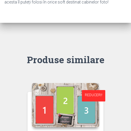
acesta îl puteți folosi în orice soft destinat cabinelor foto!
Produse similare
REDUCERI!
REDUCERI!