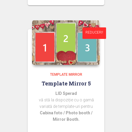
inițial
curent
a
este:
fost:
44,99 lei.
60,00 lei.
REDUCERI!
REDUCERI!
TEMPLATE MIRROR
Template Mirror 5
LID Sperad
vă stă la dispoziție cu o gamă
variată de template-uri pentru
Cabina foto / Photo booth /
Mirror Booth.