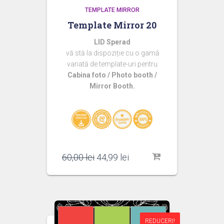
TEMPLATE MIRROR
Template Mirror 20
LID Sperad
vă stă la dispoziție cu o gamă
variată de template-uri pentru
Cabina foto / Photo booth /
Mirror Booth.
Prețul
Prețul
60,00
lei
44,99
lei
inițial
curent
a
este:
fost:
44,99 lei.
60,00 lei.
REDUCERI!
REDUCERI!