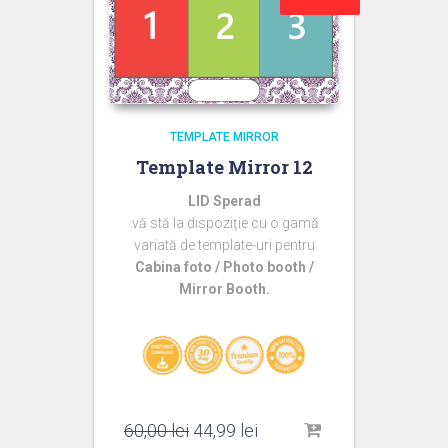
TEMPLATE MIRROR
Template Mirror 12
LID Sperad
vă stă la dispoziție cu o gamă
variată de template-uri pentru
Cabina foto / Photo booth /
Mirror Booth.
Prețul
Prețul
60,00
lei
44,99
lei