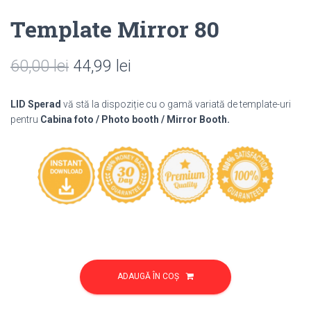
Template Mirror 80
Prețul
Prețul
60,00
lei
44,99
lei
inițial
curent
LID Sperad
vă stă la dispoziție cu o gamă variată de template-uri
a
este:
pentru
Cabina foto / Photo booth / Mirror Booth.
fost:
44,99 lei.
60,00 lei.
Cantitate
Template
ADAUGĂ ÎN COȘ
Mirror
80