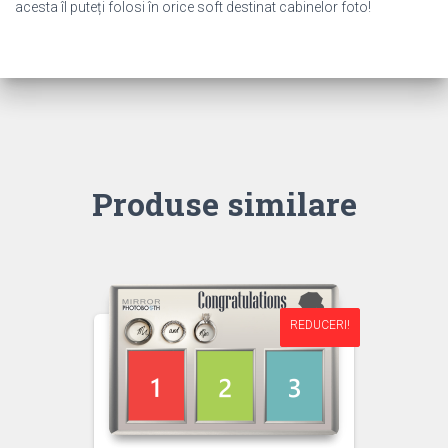
acesta îl puteți folosi în orice soft destinat cabinelor foto!
Produse similare
REDUCERI!
REDUCERI!