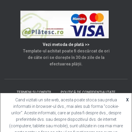
Vezi metoda de plată >>
Template-ul achitat poate fi descărcat de ori
de câte ori se dorește în 30 de zile de la
efectuarea plății.
TERMENI SI CONDITII
POLITICĂ DE CONFIDENȚIALITATE
Cand vizitati un site web, acesta poate stoca sau prelua
X
informatii in browser-ul dvs., mai ales sub forma "cookie-
SOLUȚIONAREA LITIGIILOR
ANPC
CONTACT
urilor". Aceste informatii, care ar putea fi despre dvs., despre
preferintele dvs. sau despre dispozitivul dvs. de internet
Template Cabina Foto
| Copyright © 2025 Toate
(computere, tablete sau mobile), sunt utilizate in cea mai mare
drepturile rezervate.