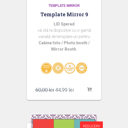
TEMPLATE MIRROR
Template Mirror 9
LID Sperad
vă stă la dispoziție cu o gamă
variată de template-uri pentru
Cabina foto / Photo booth /
Mirror Booth.
Prețul
Prețul
60,00
lei
44,99
lei
inițial
curent
a
este:
fost:
44,99 lei.
60,00 lei.
REDUCERI!
REDUCERI!