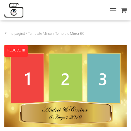
T
O
G
G
Prima pagină
/
Template Mirror
/ Template Mirror 80
L
E
N
REDUCERI!
A
V
I
G
A
T
I
O
N