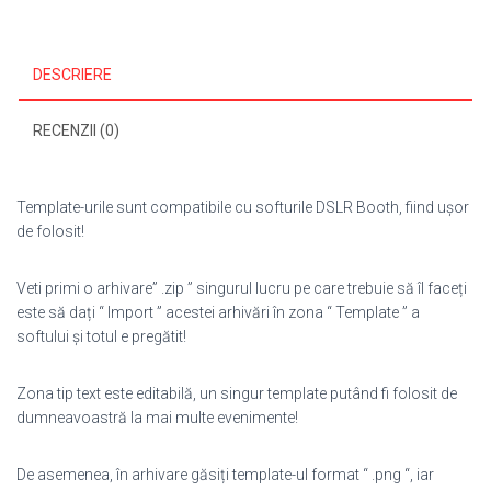
DESCRIERE
RECENZII (0)
Template-urile sunt compatibile cu softurile DSLR Booth, fiind ușor
de folosit!
Veti primi o arhivare” .zip ” singurul lucru pe care trebuie să îl faceți
este să dați “ Import ” acestei arhivări în zona “ Template ” a
softului și totul e pregătit!
Zona tip text este editabilă, un singur template putând fi folosit de
dumneavoastră la mai multe evenimente!
De asemenea, în arhivare găsiți template-ul format “ .png “, iar