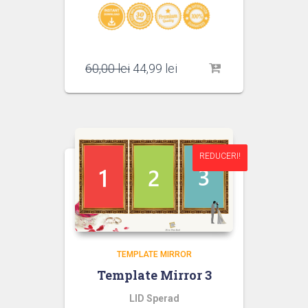
Prețul
Prețul
60,00
lei
44,99
lei
inițial
curent
a
este:
fost:
44,99 lei.
60,00 lei.
REDUCERI!
REDUCERI!
TEMPLATE MIRROR
Template Mirror 3
LID Sperad