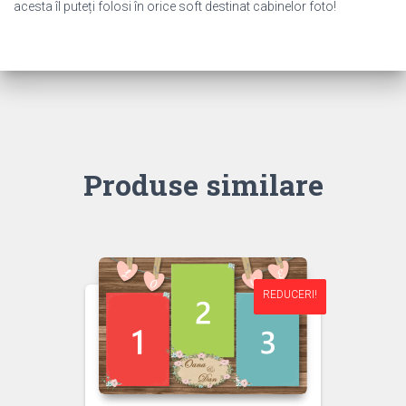
acesta îl puteți folosi în orice soft destinat cabinelor foto!
Produse similare
REDUCERI!
REDUCERI!