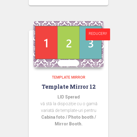
inițial
curent
a
este:
fost:
44,99 lei.
60,00 lei.
REDUCERI!
REDUCERI!
TEMPLATE MIRROR
Template Mirror 12
LID Sperad
vă stă la dispoziție cu o gamă
variată de template-uri pentru
Cabina foto / Photo booth /
Mirror Booth.