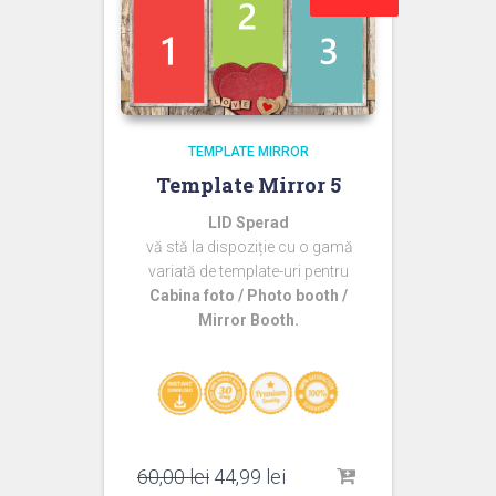
TEMPLATE MIRROR
Template Mirror 5
LID Sperad
vă stă la dispoziție cu o gamă
variată de template-uri pentru
Cabina foto / Photo booth /
Mirror Booth.
Prețul
Prețul
60,00
lei
44,99
lei