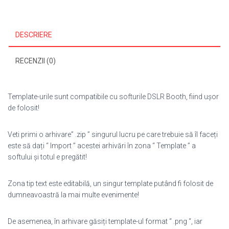
DESCRIERE
RECENZII (0)
Template-urile sunt compatibile cu softurile DSLR Booth, fiind ușor
de folosit!
Veti primi o arhivare” .zip ” singurul lucru pe care trebuie să îl faceți
este să dați “ Import ” acestei arhivări în zona “ Template ” a
softului și totul e pregătit!
Zona tip text este editabilă, un singur template putând fi folosit de
dumneavoastră la mai multe evenimente!
De asemenea, în arhivare găsiți template-ul format “ .png “, iar