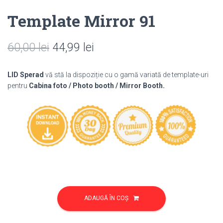
Template Mirror 91
Prețul
Prețul
60,00
lei
44,99
lei
inițial
curent
LID Sperad
vă stă la dispoziție cu o gamă variată de template-uri
a
este:
pentru
Cabina foto / Photo booth / Mirror Booth.
fost:
44,99 lei.
60,00 lei.
Cantitate
Template
ADAUGĂ ÎN COȘ
Mirror
91