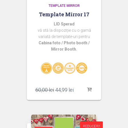
TEMPLATE MIRROR
Template Mirror 17
LID Sperad
vă stă la dispoziție cu o gamă
variată de template-uri pentru
Cabina foto / Photo booth /
Mirror Booth.
Prețul
Prețul
60,00
lei
44,99
lei
inițial
curent
a
este:
fost:
44,99 lei.
60,00 lei.
REDUCERI!
REDUCERI!