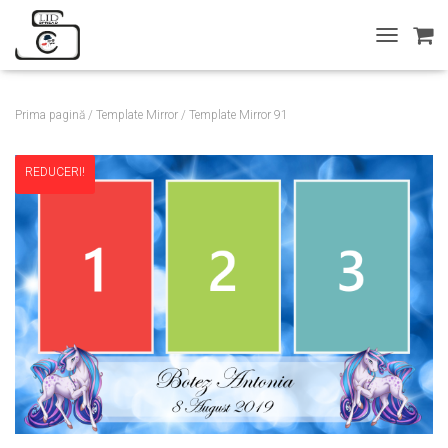
T
O
G
G
Prima pagină
/
Template Mirror
/ Template Mirror 91
L
E
N
REDUCERI!
A
V
I
G
A
T
I
O
N