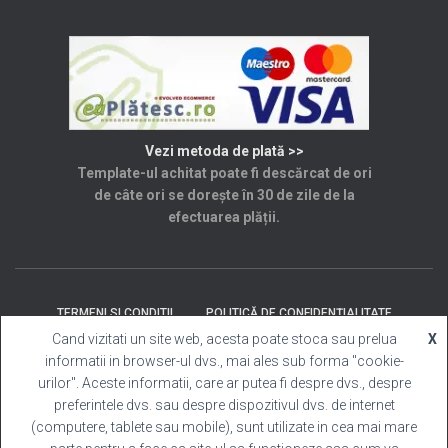
Vezi metoda de plată >>
Template-ul achitat poate fi descărcat de ori
de câte ori se dorește în 30 de zile de la
efectuarea plății.
TERMENI SI CONDITII
POLITICĂ DE CONFIDENȚIALITATE
Cand vizitati un site web, acesta poate stoca sau prelua
X
informatii in browser-ul dvs., mai ales sub forma "cookie-
SOLUȚIONAREA LITIGIILOR
ANPC
CONTACT
urilor". Aceste informatii, care ar putea fi despre dvs., despre
preferintele dvs. sau despre dispozitivul dvs. de internet
Template Cabina Foto
| Copyright © 2025 Toate
(computere, tablete sau mobile), sunt utilizate in cea mai mare
drepturile rezervate.