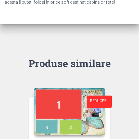
acesta îl puteți folosi în orice soft destinat cabinelor foto!
Produse similare
REDUCERI!
REDUCERI!