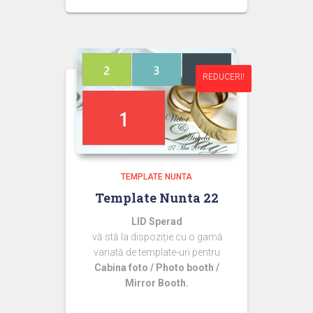
inițial
curent
a
este:
fost:
44,99 lei.
50,00 lei.
REDUCERI!
REDUCERI!
TEMPLATE NUNTA
Template Nunta 22
LID Sperad
vă stă la dispoziție cu o gamă
variată de template-uri pentru
Cabina foto / Photo booth /
Mirror Booth.