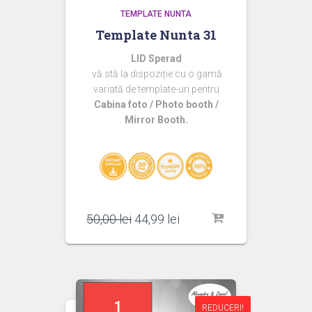
TEMPLATE NUNTA
Template Nunta 31
LID Sperad
vă stă la dispoziție cu o gamă
variată de template-uri pentru
Cabina foto / Photo booth /
Mirror Booth.
Prețul
Prețul
50,00
lei
44,99
lei
inițial
curent
a
este:
fost:
44,99 lei.
50,00 lei.
REDUCERI!
REDUCERI!