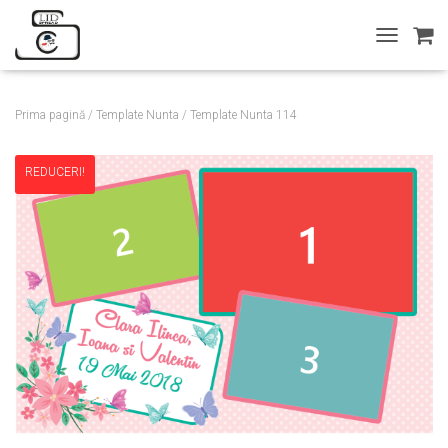
T
O
G
G
Prima pagină
/
Template Nunta
/ Template Nunta 114
L
E
N
REDUCERI!
A
V
I
G
A
T
I
O
N