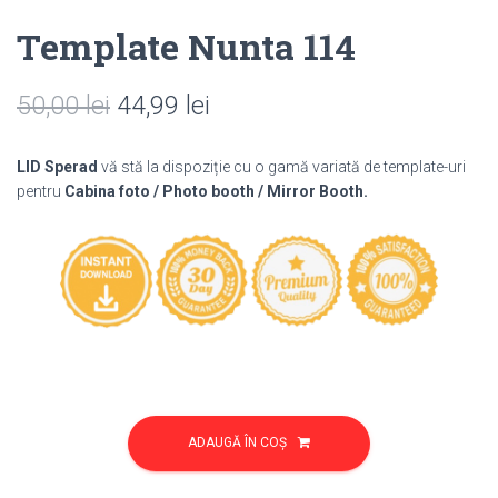
Template Nunta 114
Prețul
Prețul
50,00
lei
44,99
lei
inițial
curent
LID Sperad
vă stă la dispoziție cu o gamă variată de template-uri
a
este:
pentru
Cabina foto / Photo booth / Mirror Booth.
fost:
44,99 lei.
50,00 lei.
Cantitate
Template
ADAUGĂ ÎN COȘ
Nunta
114