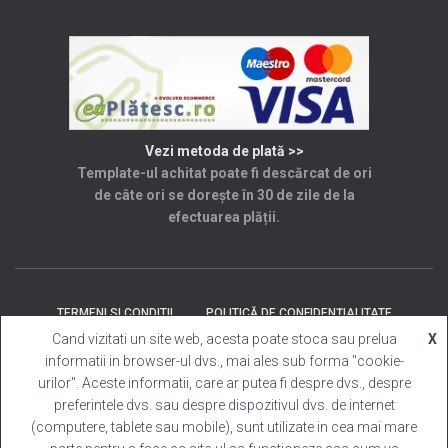
Vezi metoda de plată >>
Template-ul achitat poate fi descărcat de ori
de câte ori se dorește în 30 de zile de la
efectuarea plății.
TERMENI SI CONDITII
POLITICĂ DE CONFIDENȚIALITATE
Cand vizitati un site web, acesta poate stoca sau prelua
X
informatii in browser-ul dvs., mai ales sub forma "cookie-
SOLUȚIONAREA LITIGIILOR
ANPC
CONTACT
urilor". Aceste informatii, care ar putea fi despre dvs., despre
preferintele dvs. sau despre dispozitivul dvs. de internet
Template Cabina Foto
| Copyright © 2025 Toate
(computere, tablete sau mobile), sunt utilizate in cea mai mare
drepturile rezervate.