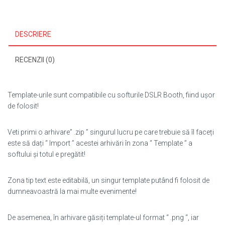
DESCRIERE
RECENZII (0)
Template-urile sunt compatibile cu softurile DSLR Booth, fiind ușor
de folosit!
Veti primi o arhivare” .zip ” singurul lucru pe care trebuie să îl faceți
este să dați “ Import ” acestei arhivări în zona “ Template ” a
softului și totul e pregătit!
Zona tip text este editabilă, un singur template putând fi folosit de
dumneavoastră la mai multe evenimente!
De asemenea, în arhivare găsiți template-ul format “ .png “, iar