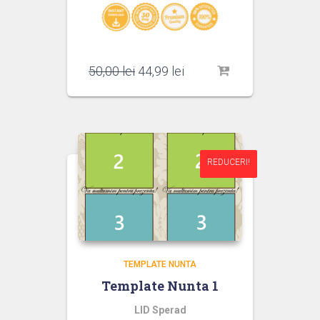
Prețul
Prețul
50,00
lei
44,99
lei
inițial
curent
a
este:
fost:
44,99 lei.
50,00 lei.
REDUCERI!
REDUCERI!
TEMPLATE NUNTA
Template Nunta 1
LID Sperad