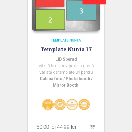
TEMPLATE NUNTA
Template Nunta 17
LID Sperad
vă stă la dispoziție cu o gamă
variată de template-uri pentru
Cabina foto / Photo booth /
Mirror Booth.
Prețul
Prețul
50,00
lei
44,99
lei