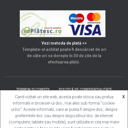
Vezi metoda de plată >>
Template-ul achitat poate fi descărcat de ori
de câte ori se dorește în 30 de zile de la
efectuarea plății.
TERMENI SI CONDITII
POLITICĂ DE CONFIDENȚIALITATE
Cand vizitati un site web, acesta poate stoca sau prelua
X
informatii in browser-ul dvs., mai ales sub forma "cookie-
SOLUȚIONAREA LITIGIILOR
ANPC
CONTACT
urilor". Aceste informatii, care ar putea fi despre dvs., despre
preferintele dvs. sau despre dispozitivul dvs. de internet
Template Cabina Foto
| Copyright © 2025 Toate
(computere, tablete sau mobile), sunt utilizate in cea mai mare
drepturile rezervate.