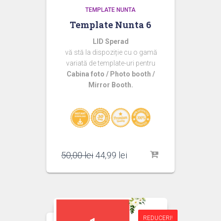
TEMPLATE NUNTA
Template Nunta 6
LID Sperad
vă stă la dispoziție cu o gamă
variată de template-uri pentru
Cabina foto / Photo booth /
Mirror Booth.
Prețul
Prețul
50,00
lei
44,99
lei
inițial
curent
a
este:
fost:
44,99 lei.
50,00 lei.
REDUCERI!
REDUCERI!