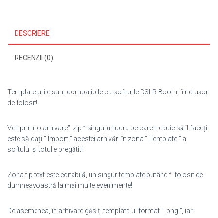
DESCRIERE
RECENZII (0)
Template-urile sunt compatibile cu softurile DSLR Booth, fiind ușor
de folosit!
Veti primi o arhivare” .zip ” singurul lucru pe care trebuie să îl faceți
este să dați “ Import ” acestei arhivări în zona “ Template ” a
softului și totul e pregătit!
Zona tip text este editabilă, un singur template putând fi folosit de
dumneavoastră la mai multe evenimente!
De asemenea, în arhivare găsiți template-ul format “ .png “, iar