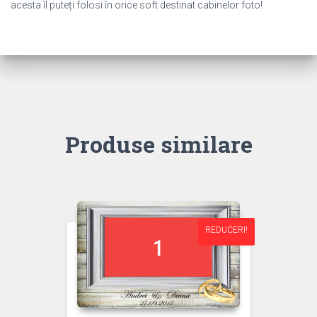
acesta îl puteți folosi în orice soft destinat cabinelor foto!
Produse similare
REDUCERI!
REDUCERI!