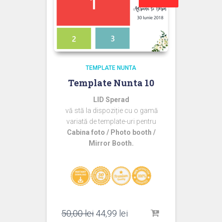
TEMPLATE NUNTA
Template Nunta 10
LID Sperad
vă stă la dispoziție cu o gamă
variată de template-uri pentru
Cabina foto / Photo booth /
Mirror Booth.
Prețul
Prețul
50,00
lei
44,99
lei