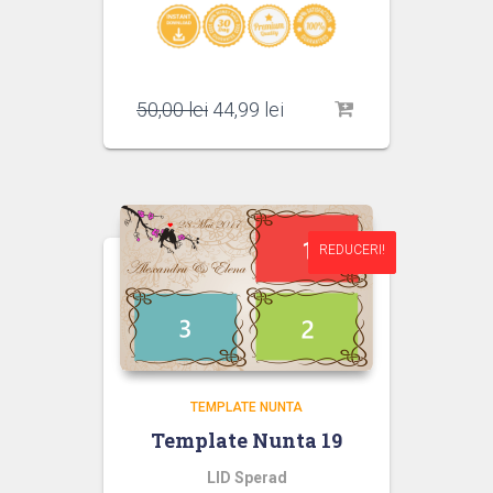
Prețul
Prețul
50,00
lei
44,99
lei
inițial
curent
a
este:
fost:
44,99 lei.
50,00 lei.
REDUCERI!
REDUCERI!
TEMPLATE NUNTA
Template Nunta 19
LID Sperad