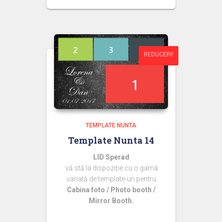
inițial
curent
a
este:
fost:
44,99 lei.
50,00 lei.
REDUCERI!
REDUCERI!
TEMPLATE NUNTA
Template Nunta 14
LID Sperad
vă stă la dispoziție cu o gamă
variată de template-uri pentru
Cabina foto / Photo booth /
Mirror Booth.