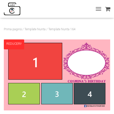
T
O
G
G
Prima pagină
/
Template Nunta
/ Template Nunta 164
L
E
N
REDUCERI!
A
V
I
G
A
T
I
O
N