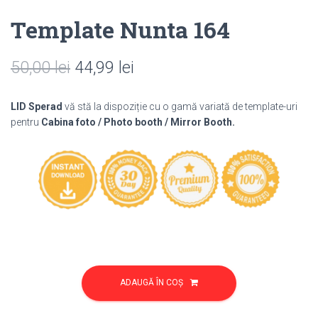
Template Nunta 164
Prețul
Prețul
50,00
lei
44,99
lei
inițial
curent
LID Sperad
vă stă la dispoziție cu o gamă variată de template-uri
a
este:
pentru
Cabina foto / Photo booth / Mirror Booth.
fost:
44,99 lei.
50,00 lei.
Cantitate
Template
ADAUGĂ ÎN COȘ
Nunta
164