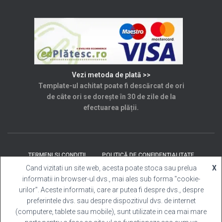
Vezi metoda de plată >>
Template-ul achitat poate fi descărcat de ori
de câte ori se dorește în 30 de zile de la
efectuarea plății.
TERMENI SI CONDITII
POLITICĂ DE CONFIDENȚIALITATE
Cand vizitati un site web, acesta poate stoca sau prelua
X
informatii in browser-ul dvs., mai ales sub forma "cookie-
SOLUȚIONAREA LITIGIILOR
ANPC
CONTACT
urilor". Aceste informatii, care ar putea fi despre dvs., despre
preferintele dvs. sau despre dispozitivul dvs. de internet
Template Cabina Foto
| Copyright © 2025 Toate
(computere, tablete sau mobile), sunt utilizate in cea mai mare
drepturile rezervate.