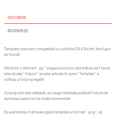
DESCRIERE
RECENZII (0)
Template-urile sunt compatibile cu softurile DSLR Booth, fiind ușor
de folosit!
Veti primi o arhivare” .zip ” singurul lucru pe care trebuie să îl faceți
este să dați “ Import ” acestei arhivări în zona “ Template ” a
softului și totul e pregătit!
Zona tip text este editabilă, un singur template putând fi folosit de
dumneavoastră la mai multe evenimente!
De asemenea, în arhivare găsiți template-ul format “ .png “, iar