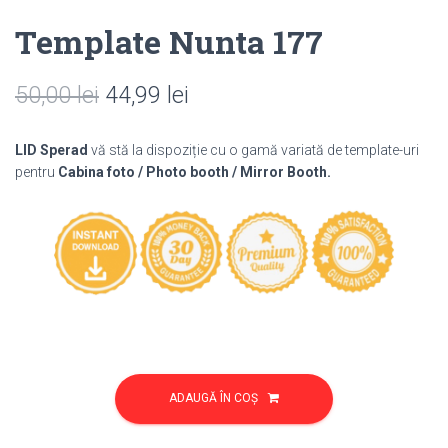
Template Nunta 177
Prețul
Prețul
50,00
lei
44,99
lei
inițial
curent
LID Sperad
vă stă la dispoziție cu o gamă variată de template-uri
a
este:
pentru
Cabina foto / Photo booth / Mirror Booth.
fost:
44,99 lei.
50,00 lei.
Cantitate
Template
ADAUGĂ ÎN COȘ
Nunta
177