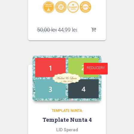
Prețul
Prețul
50,00
lei
44,99
lei
inițial
curent
a
este:
fost:
44,99 lei.
50,00 lei.
REDUCERI!
REDUCERI!
TEMPLATE NUNTA
Template Nunta 4
LID Sperad