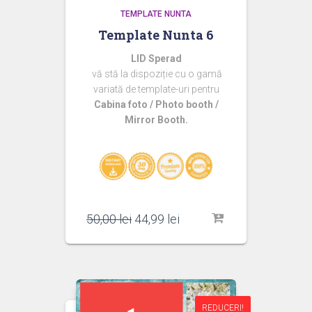
TEMPLATE NUNTA
Template Nunta 6
LID Sperad
vă stă la dispoziție cu o gamă
variată de template-uri pentru
Cabina foto / Photo booth /
Mirror Booth.
Prețul
Prețul
50,00
lei
44,99
lei
inițial
curent
a
este:
fost:
44,99 lei.
50,00 lei.
REDUCERI!
REDUCERI!