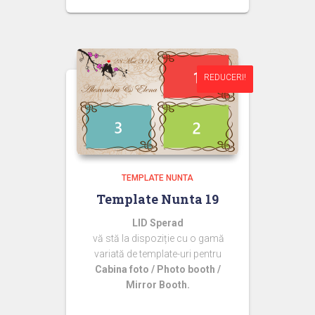
inițial
curent
a
este:
fost:
44,99 lei.
50,00 lei.
REDUCERI!
REDUCERI!
TEMPLATE NUNTA
Template Nunta 19
LID Sperad
vă stă la dispoziție cu o gamă
variată de template-uri pentru
Cabina foto / Photo booth /
Mirror Booth.