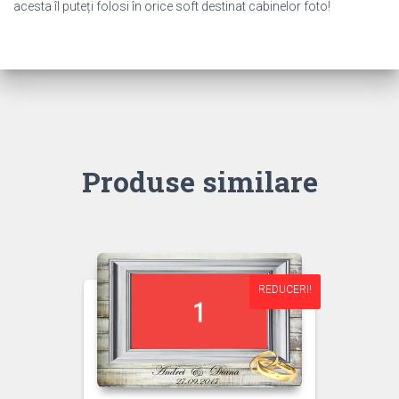
acesta îl puteți folosi în orice soft destinat cabinelor foto!
Produse similare
REDUCERI!
REDUCERI!