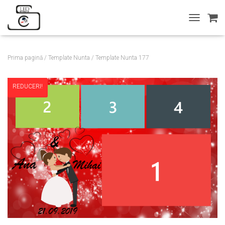
T
O
G
G
Prima pagină
/
Template Nunta
/ Template Nunta 177
L
E
N
REDUCERI!
A
V
I
G
A
T
I
O
N