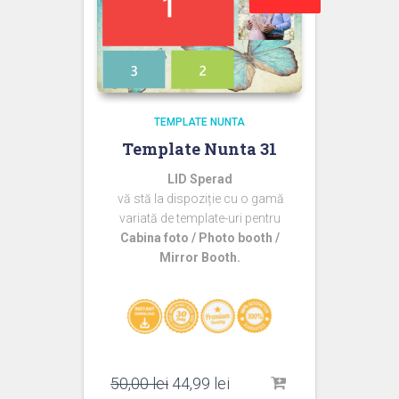
TEMPLATE NUNTA
Template Nunta 31
LID Sperad
vă stă la dispoziție cu o gamă
variată de template-uri pentru
Cabina foto / Photo booth /
Mirror Booth.
Prețul
Prețul
50,00
lei
44,99
lei