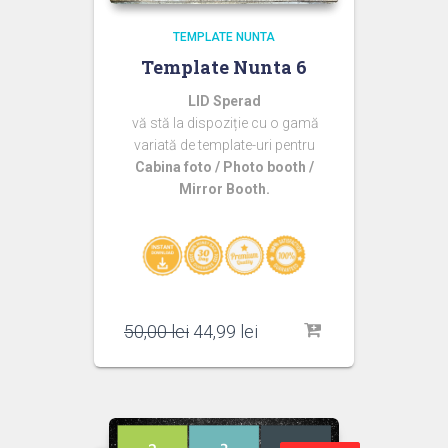
TEMPLATE NUNTA
Template Nunta 6
LID Sperad
vă stă la dispoziție cu o gamă
variată de template-uri pentru
Cabina foto / Photo booth /
Mirror Booth.
Prețul
Prețul
50,00
lei
44,99
lei
inițial
curent
a
este:
fost:
44,99 lei.
50,00 lei.