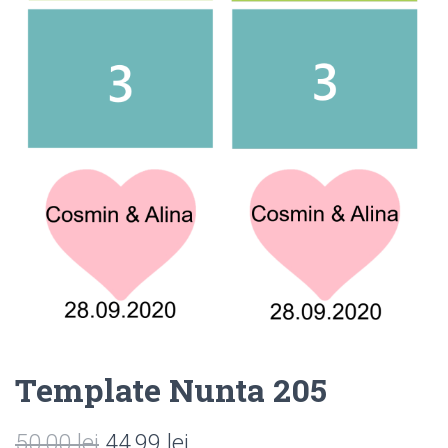
Template Nunta 205
Prețul
Prețul
50,00
lei
44,99
lei