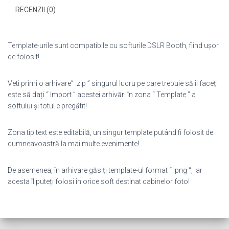
RECENZII (0)
Template-urile sunt compatibile cu softurile DSLR Booth, fiind ușor
de folosit!
Veti primi o arhivare” .zip ” singurul lucru pe care trebuie să îl faceți
este să dați “ Import ” acestei arhivări în zona “ Template ” a
softului și totul e pregătit!
Zona tip text este editabilă, un singur template putând fi folosit de
dumneavoastră la mai multe evenimente!
De asemenea, în arhivare găsiți template-ul format “ .png “, iar
acesta îl puteți folosi în orice soft destinat cabinelor foto!