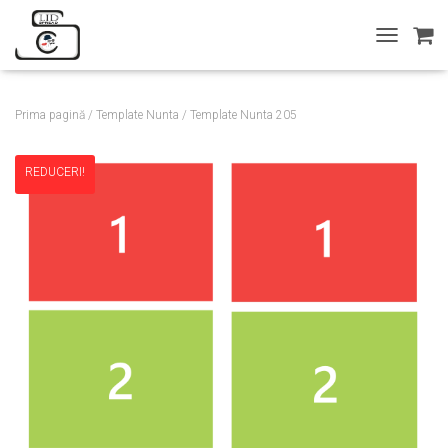
T
O
G
G
Prima pagină
/
Template Nunta
/ Template Nunta 205
L
E
N
REDUCERI!
A
V
I
G
A
T
I
O
N