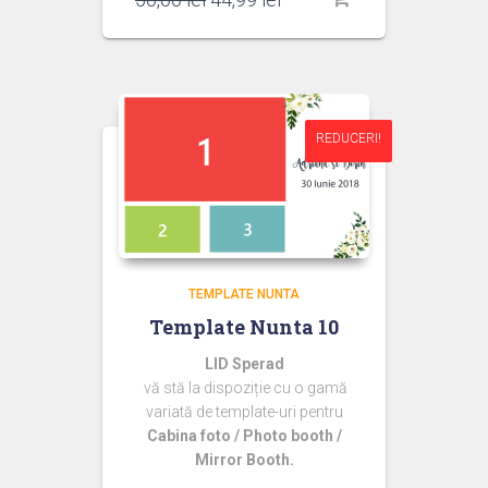
inițial
curent
a
este:
fost:
44,99 lei.
50,00 lei.
REDUCERI!
REDUCERI!
TEMPLATE NUNTA
Template Nunta 10
LID Sperad
vă stă la dispoziție cu o gamă
variată de template-uri pentru
Cabina foto / Photo booth /
Mirror Booth.