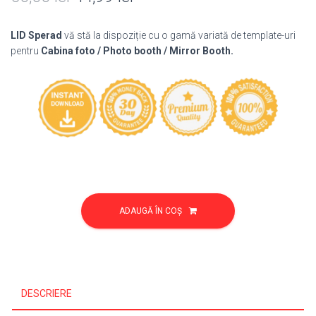
inițial
curent
LID Sperad
vă stă la dispoziție cu o gamă variată de template-uri
a
este:
pentru
Cabina foto / Photo booth / Mirror Booth.
fost:
44,99 lei.
50,00 lei.
Cantitate
Template
ADAUGĂ ÎN COȘ
Nunta
205
DESCRIERE