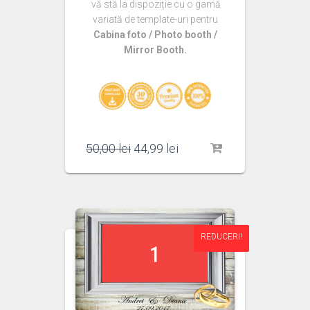
vă stă la dispoziție cu o gamă
variată de template-uri pentru
Cabina foto / Photo booth /
Mirror Booth.
Prețul
Prețul
50,00
lei
44,99
lei
inițial
curent
a
este:
fost:
44,99 lei.
50,00 lei.
REDUCERI!
REDUCERI!