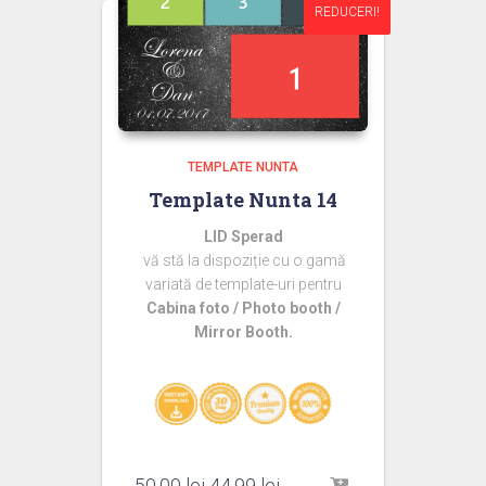
REDUCERI!
REDUCERI!
TEMPLATE NUNTA
Template Nunta 14
LID Sperad
vă stă la dispoziție cu o gamă
variată de template-uri pentru
Cabina foto / Photo booth /
Mirror Booth.
Prețul
Prețul
50,00
lei
44,99
lei