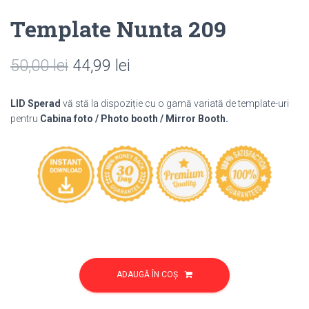
Template Nunta 209
Prețul
Prețul
50,00
lei
44,99
lei
inițial
curent
LID Sperad
vă stă la dispoziție cu o gamă variată de template-uri
a
este:
pentru
Cabina foto / Photo booth / Mirror Booth.
fost:
44,99 lei.
50,00 lei.
Cantitate
Template
ADAUGĂ ÎN COȘ
Nunta
209