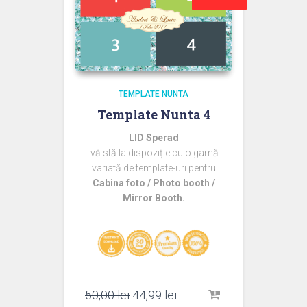
TEMPLATE NUNTA
Template Nunta 4
LID Sperad
vă stă la dispoziție cu o gamă
variată de template-uri pentru
Cabina foto / Photo booth /
Mirror Booth.
Prețul
Prețul
50,00
lei
44,99
lei