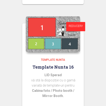
inițial
curent
a
este:
fost:
44,99 lei.
50,00 lei.
REDUCERI!
REDUCERI!
TEMPLATE NUNTA
Template Nunta 16
LID Sperad
vă stă la dispoziție cu o gamă
variată de template-uri pentru
Cabina foto / Photo booth /
Mirror Booth.