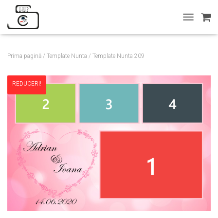
T
O
G
G
Prima pagină
/
Template Nunta
/ Template Nunta 209
L
E
N
REDUCERI!
A
V
I
G
A
T
I
O
N