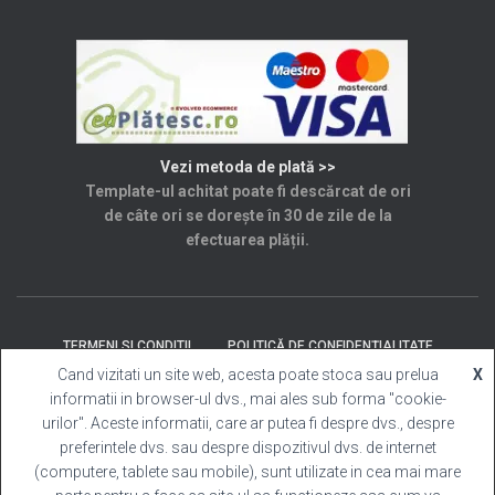
Vezi metoda de plată >>
Template-ul achitat poate fi descărcat de ori
de câte ori se dorește în 30 de zile de la
efectuarea plății.
TERMENI SI CONDITII
POLITICĂ DE CONFIDENȚIALITATE
Cand vizitati un site web, acesta poate stoca sau prelua
X
informatii in browser-ul dvs., mai ales sub forma "cookie-
SOLUȚIONAREA LITIGIILOR
ANPC
CONTACT
urilor". Aceste informatii, care ar putea fi despre dvs., despre
preferintele dvs. sau despre dispozitivul dvs. de internet
Template Cabina Foto
| Copyright © 2025 Toate
(computere, tablete sau mobile), sunt utilizate in cea mai mare
drepturile rezervate.