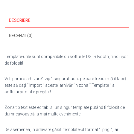
DESCRIERE
RECENZII (0)
Template-urile sunt compatibile cu softurile DSLR Booth, fiind ușor
de folosit!
Veti primi o arhivare” .zip ” singurul lucru pe care trebuie să îl faceți
este să dați “ Import ” acestei arhivări în zona “ Template ” a
softului și totul e pregătit!
Zona tip text este editabilă, un singur template putând fi folosit de
dumneavoastră la mai multe evenimente!
De asemenea, în arhivare găsiți template-ul format “ .png “, iar