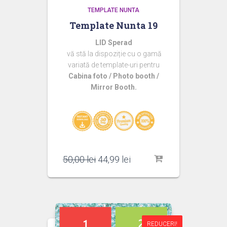
TEMPLATE NUNTA
Template Nunta 19
LID Sperad
vă stă la dispoziție cu o gamă
variată de template-uri pentru
Cabina foto / Photo booth /
Mirror Booth.
Prețul
Prețul
50,00
lei
44,99
lei
inițial
curent
a
este:
fost:
44,99 lei.
50,00 lei.
REDUCERI!
REDUCERI!