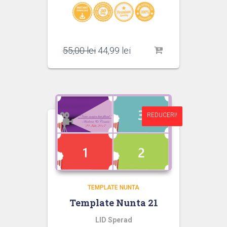
Prețul
Prețul
55,00
lei
44,99
lei
inițial
curent
a
este:
fost:
44,99 lei.
55,00 lei.
REDUCERI!
REDUCERI!
TEMPLATE NUNTA
Template Nunta 21
LID Sperad