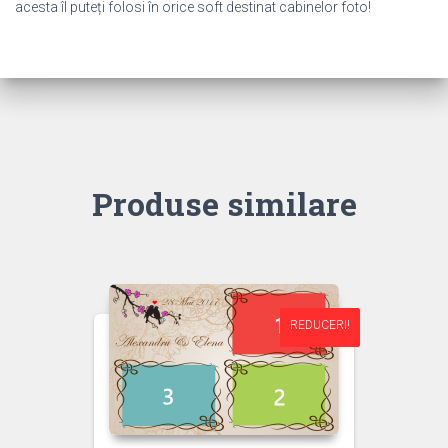
acesta îl puteți folosi în orice soft destinat cabinelor foto!
Produse similare
REDUCERI!
REDUCERI!