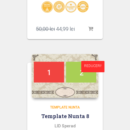
Prețul
Prețul
50,00
lei
44,99
lei
inițial
curent
a
este:
fost:
44,99 lei.
50,00 lei.
REDUCERI!
REDUCERI!
TEMPLATE NUNTA
Template Nunta 8
LID Sperad