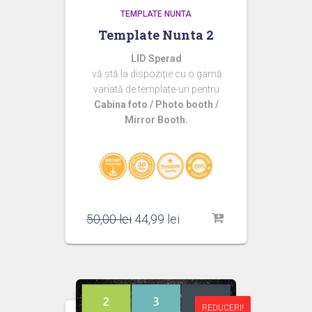
TEMPLATE NUNTA
Template Nunta 2
LID Sperad
vă stă la dispoziție cu o gamă
variată de template-uri pentru
Cabina foto / Photo booth /
Mirror Booth.
Prețul
Prețul
50,00
lei
44,99
lei
inițial
curent
a
este:
fost:
44,99 lei.
50,00 lei.
REDUCERI!
REDUCERI!