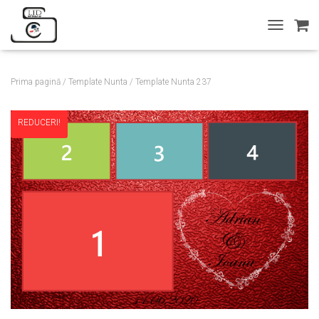
T
O
G
G
Prima pagină
/
Template Nunta
/ Template Nunta 237
L
E
N
REDUCERI!
A
V
I
G
A
T
I
O
N