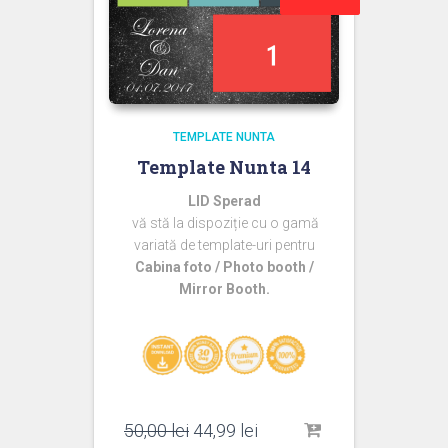
TEMPLATE NUNTA
Template Nunta 14
LID Sperad
vă stă la dispoziție cu o gamă
variată de template-uri pentru
Cabina foto / Photo booth /
Mirror Booth.
Prețul
Prețul
50,00
lei
44,99
lei