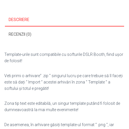
DESCRIERE
RECENZII (0)
Template-urile sunt compatibile cu softurile DSLR Booth, fiind ușor
de folosit!
Veti primi o arhivare” .zip ” singurul lucru pe care trebuie să îl faceți
este să dați “ Import ” acestei arhivări în zona “ Template ” a
softului și totul e pregătit!
Zona tip text este editabilă, un singur template putând fi folosit de
dumneavoastră la mai multe evenimente!
De asemenea, în arhivare găsiți template-ul format “ .png “, iar