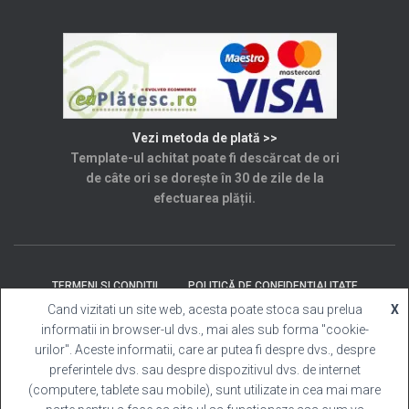
Vezi metoda de plată >>
Template-ul achitat poate fi descărcat de ori
de câte ori se dorește în 30 de zile de la
efectuarea plății.
TERMENI SI CONDITII
POLITICĂ DE CONFIDENȚIALITATE
Cand vizitati un site web, acesta poate stoca sau prelua
X
informatii in browser-ul dvs., mai ales sub forma "cookie-
SOLUȚIONAREA LITIGIILOR
ANPC
CONTACT
urilor". Aceste informatii, care ar putea fi despre dvs., despre
preferintele dvs. sau despre dispozitivul dvs. de internet
Template Cabina Foto
| Copyright © 2025 Toate
(computere, tablete sau mobile), sunt utilizate in cea mai mare
drepturile rezervate.