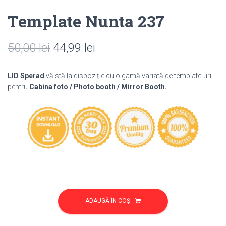
Template Nunta 237
Prețul
Prețul
50,00
lei
44,99
lei
inițial
curent
LID Sperad
vă stă la dispoziție cu o gamă variată de template-uri
a
este:
pentru
Cabina foto / Photo booth / Mirror Booth.
fost:
44,99 lei.
50,00 lei.
Cantitate
Template
ADAUGĂ ÎN COȘ
Nunta
237