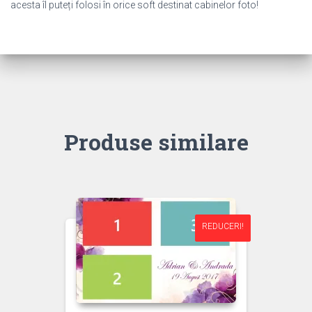
acesta îl puteți folosi în orice soft destinat cabinelor foto!
Produse similare
REDUCERI!
REDUCERI!