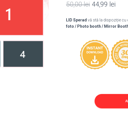
Prețul
Preț
50,00
lei
44,99
lei
inițial
cure
LID Sperad
vă stă la dispoziție cu
a
este
foto / Photo booth / Mirror Boot
fost:
44,9
50,00 lei.
Cantitate
Template
A
Nunta
238