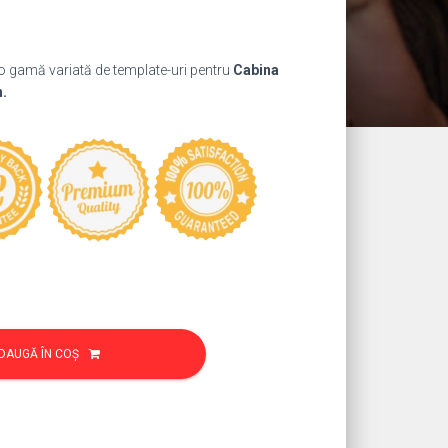
ul
nt
 o gamă variată de template-uri pentru
Cabina
:
h.
9 lei.
DAUGĂ ÎN COȘ