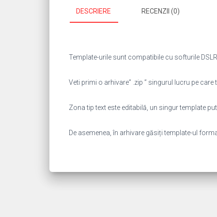
DESCRIERE
RECENZII (0)
Template-urile sunt compatibile cu softurile DSLR 
Veti primi o arhivare” .zip ” singurul lucru pe care t
Zona tip text este editabilă, un singur template 
De asemenea, în arhivare găsiți template-ul format “