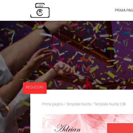
PRIMA PAG
REDUCERI!
Prima pagină
/
Template Nunta
/ Template Nunta 238