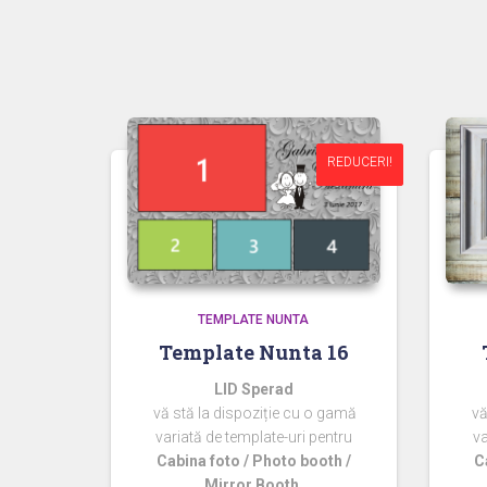
REDUCERI!
REDUCERI!
TEMPLATE NUNTA
Template Nunta 16
LID Sperad
vă stă la dispoziție cu o gamă
vă
variată de template-uri pentru
va
Cabina foto / Photo booth /
C
Mirror Booth.