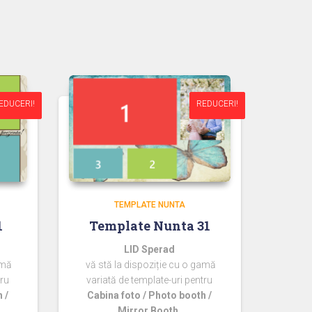
EDUCERI!
EDUCERI!
REDUCERI!
REDUCERI!
TEMPLATE NUNTA
1
Template Nunta 31
LID Sperad
amă
vă stă la dispoziție cu o gamă
tru
variată de template-uri pentru
 /
Cabina foto / Photo booth /
Mirror Booth.