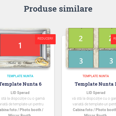
Produse similare
REDUCERI!
REDUCERI!
R
R
TEMPLATE NUNTA
TEMPLATE NUNTA
Template Nunta 6
Template Nunta 
LID Sperad
LID Sperad
 stă la dispoziție cu o gamă
vă stă la dispoziție cu o g
riată de template-uri pentru
variată de template-uri pen
abina foto / Photo booth /
Cabina foto / Photo booth
Mirror Booth.
Mirror Booth.