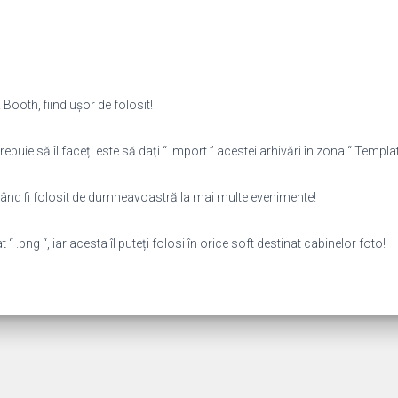
Booth, fiind ușor de folosit!
rebuie să îl faceți este să dați “ Import ” acestei arhivări în zona “ Template
putând fi folosit de dumneavoastră la mai multe evenimente!
 .png “, iar acesta îl puteți folosi în orice soft destinat cabinelor foto!