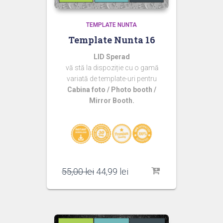
TEMPLATE NUNTA
Template Nunta 16
LID Sperad
vă stă la dispoziție cu o gamă
variată de template-uri pentru
Cabina foto / Photo booth /
Mirror Booth.
Prețul
Prețul
55,00
lei
44,99
lei
inițial
curent
a
este:
fost:
44,99 lei.
55,00 lei.