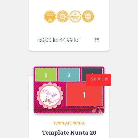
Prețul
Prețul
50,00
lei
44,99
lei
inițial
curent
a
este:
fost:
44,99 lei.
50,00 lei.
REDUCERI!
REDUCERI!
TEMPLATE NUNTA
Template Nunta 20