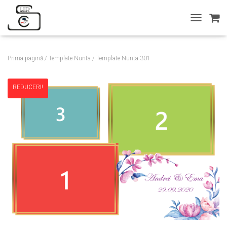
T
O
G
G
Prima pagină
/
Template Nunta
/ Template Nunta 301
L
E
N
REDUCERI!
A
V
I
G
A
T
I
O
N