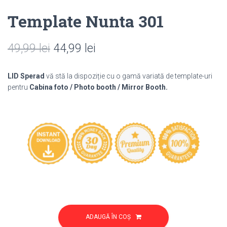
Template Nunta 301
Prețul
Prețul
49,99
lei
44,99
lei
inițial
curent
LID Sperad
vă stă la dispoziție cu o gamă variată de template-uri
a
este:
pentru
Cabina foto / Photo booth / Mirror Booth.
fost:
44,99 lei.
49,99 lei.
Cantitate
Template
ADAUGĂ ÎN COȘ
Nunta