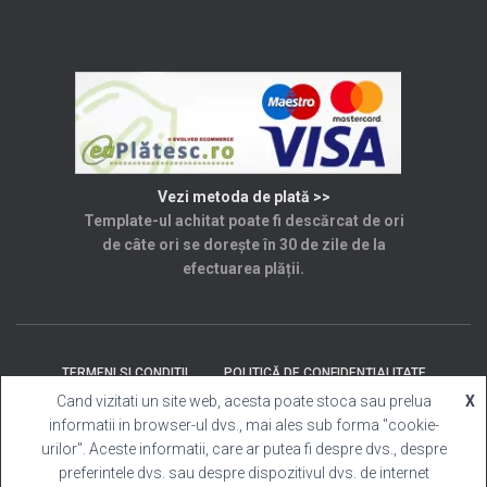
Vezi metoda de plată >>
Template-ul achitat poate fi descărcat de ori
de câte ori se dorește în 30 de zile de la
efectuarea plății.
TERMENI SI CONDITII
POLITICĂ DE CONFIDENȚIALITATE
Cand vizitati un site web, acesta poate stoca sau prelua
X
informatii in browser-ul dvs., mai ales sub forma "cookie-
SOLUȚIONAREA LITIGIILOR
ANPC
CONTACT
urilor". Aceste informatii, care ar putea fi despre dvs., despre
preferintele dvs. sau despre dispozitivul dvs. de internet
Template Cabina Foto
| Copyright © 2025 Toate