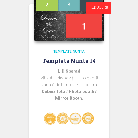
REDUCERI!
REDUCERI!
TEMPLATE NUNTA
Template Nunta 14
LID Sperad
vă stă la dispoziție cu o gamă
variată de template-uri pentru
Cabina foto / Photo booth /
Mirror Booth.