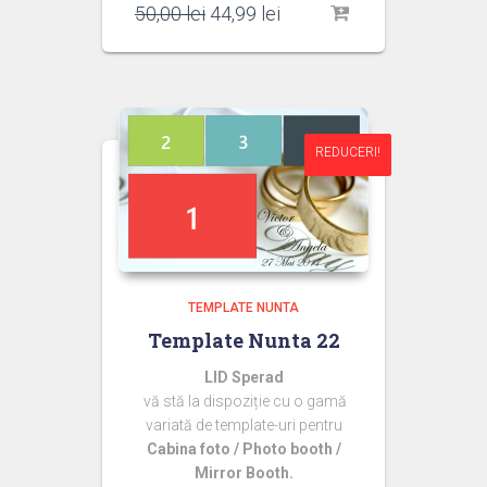
Prețul
Prețul
50,00
lei
44,99
lei
inițial
curent
a
este:
fost:
44,99 lei.
50,00 lei.
REDUCERI!
REDUCERI!
TEMPLATE NUNTA
Template Nunta 22
LID Sperad
vă stă la dispoziție cu o gamă
variată de template-uri pentru
Cabina foto / Photo booth /
Mirror Booth.