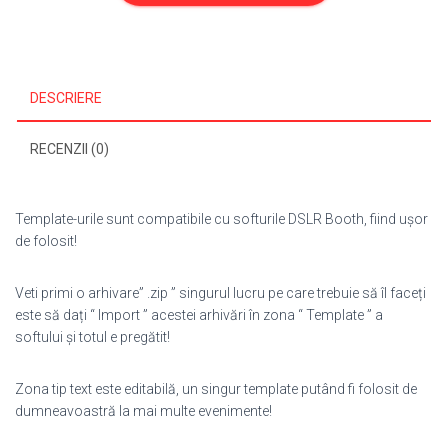
301
DESCRIERE
RECENZII (0)
Template-urile sunt compatibile cu softurile DSLR Booth, fiind ușor
de folosit!
Veti primi o arhivare” .zip ” singurul lucru pe care trebuie să îl faceți
este să dați “ Import ” acestei arhivări în zona “ Template ” a
softului și totul e pregătit!
Zona tip text este editabilă, un singur template putând fi folosit de
dumneavoastră la mai multe evenimente!