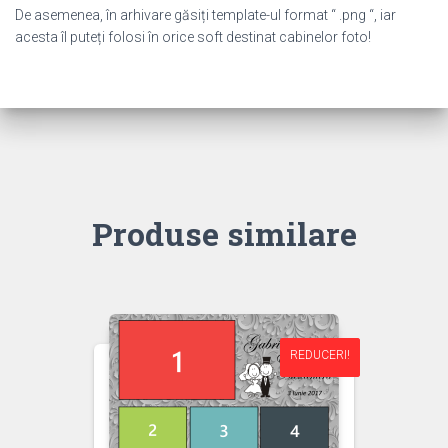
De asemenea, în arhivare găsiți template-ul format “ .png “, iar
acesta îl puteți folosi în orice soft destinat cabinelor foto!
Produse similare
REDUCERI!
REDUCERI!