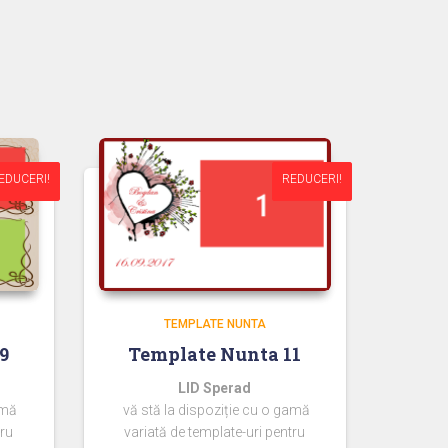
EDUCERI!
EDUCERI!
REDUCERI!
REDUCERI!
TEMPLATE NUNTA
9
Template Nunta 11
LID Sperad
amă
vă stă la dispoziție cu o gamă
tru
variată de template-uri pentru