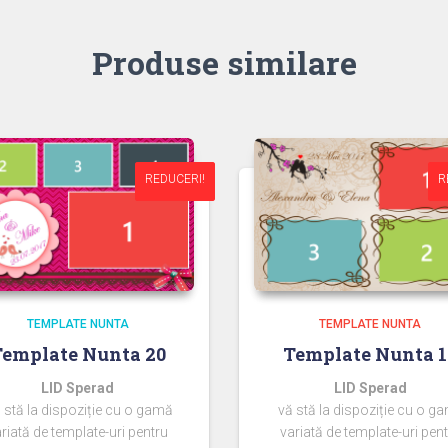
Produse similare
REDUCERI!
REDUCERI!
R
R
TEMPLATE NUNTA
TEMPLATE NUNTA
Template Nunta 20
Template Nunta 1
LID Sperad
LID Sperad
 stă la dispoziție cu o gamă
vă stă la dispoziție cu o g
riată de template-uri pentru
variată de template-uri pen