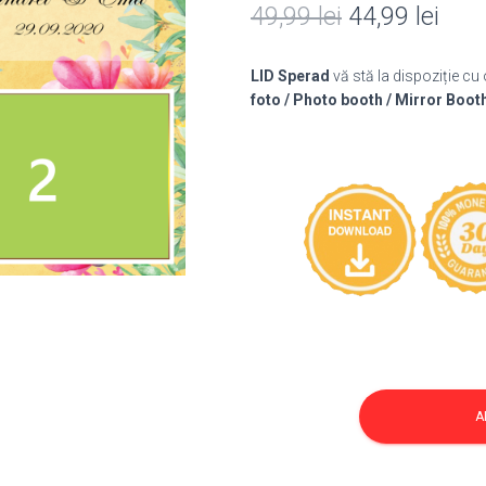
Prețul
Preț
49,99
lei
44,99
lei
inițial
cure
LID Sperad
vă stă la dispoziție cu
a
este
foto / Photo booth / Mirror Boot
fost:
44,9
49,99 lei.
Cantitate
Template
A
Nunta
311