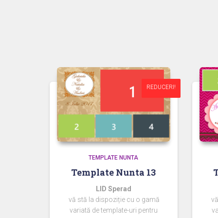
REDUCERI!
REDUCERI!
TEMPLATE NUNTA
Template Nunta 13
LID Sperad
vă stă la dispoziție cu o gamă
vă
variată de template-uri pentru
va