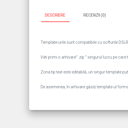
DESCRIERE
RECENZII (0)
Template-urile sunt compatibile cu softurile DSLR 
Veti primi o arhivare” .zip ” singurul lucru pe care t
Zona tip text este editabilă, un singur template 
De asemenea, în arhivare găsiți template-ul format “