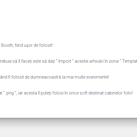
Booth, fiind ușor de folosit!
rebuie să îl faceți este să dați “ Import ” acestei arhivări în zona “ Template
putând fi folosit de dumneavoastră la mai multe evenimente!
 .png “, iar acesta îl puteți folosi în orice soft destinat cabinelor foto!