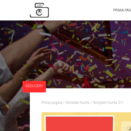
PRIMA PAG
REDUCERI!
Prima pagină
/
Template Nunta
/ Template Nunta 311