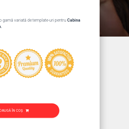
ul
nt
 o gamă variată de template-uri pentru
Cabina
:
h.
9 lei.
DAUGĂ ÎN COȘ