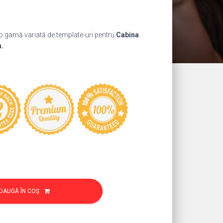
ul
nt
 o gamă variată de template-uri pentru
Cabina
:
h.
9 lei.
DAUGĂ ÎN COȘ