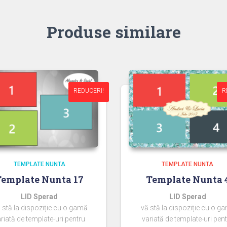
Produse similare
REDUCERI!
REDUCERI!
R
R
TEMPLATE NUNTA
TEMPLATE NUNTA
Template Nunta 17
Template Nunta 
LID Sperad
LID Sperad
 stă la dispoziție cu o gamă
vă stă la dispoziție cu o g
riată de template-uri pentru
variată de template-uri pen