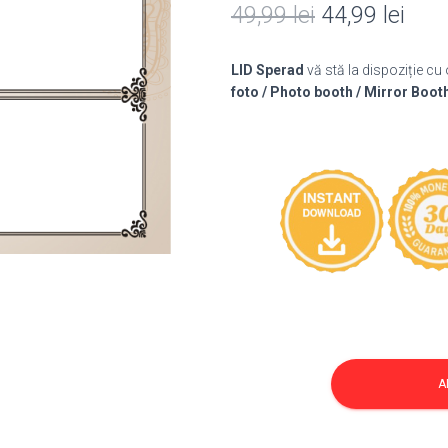
Prețul
Preț
49,99
lei
44,99
lei
inițial
cure
LID Sperad
vă stă la dispoziție cu
a
este
foto / Photo booth / Mirror Boot
fost:
44,9
49,99 lei.
Cantitate
Template
A
Nunta
322