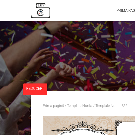
PRIMA PAG
REDUCERI!
Prima pagină
/
Template Nunta
/ Template Nunta 322