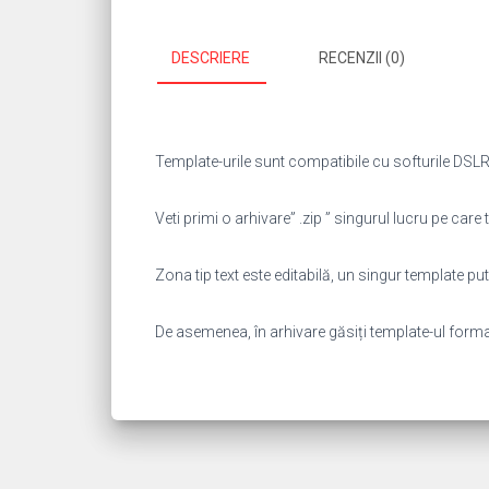
DESCRIERE
RECENZII (0)
Template-urile sunt compatibile cu softurile DSLR 
Veti primi o arhivare” .zip ” singurul lucru pe care t
Zona tip text este editabilă, un singur template 
De asemenea, în arhivare găsiți template-ul format “