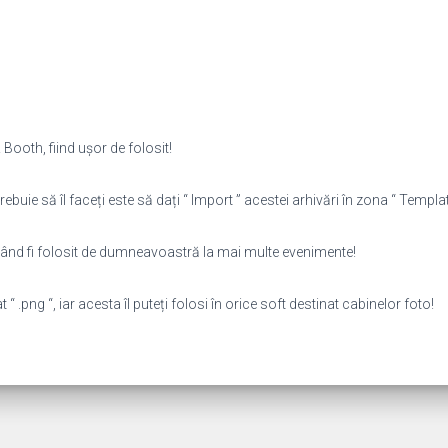
Booth, fiind ușor de folosit!
rebuie să îl faceți este să dați “ Import ” acestei arhivări în zona “ Template
putând fi folosit de dumneavoastră la mai multe evenimente!
 .png “, iar acesta îl puteți folosi în orice soft destinat cabinelor foto!