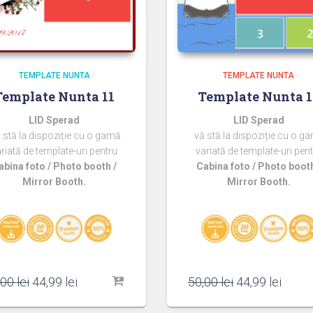
TEMPLATE NUNTA
TEMPLATE NUNTA
Template Nunta 11
Template Nunta 1
LID Sperad
LID Sperad
 stă la dispoziție cu o gamă
vă stă la dispoziție cu o g
riată de template-uri pentru
variată de template-uri pen
abina foto / Photo booth /
Cabina foto / Photo booth
Mirror Booth.
Mirror Booth.
Prețul
Prețul
Prețul
Prețu
,00
lei
44,99
lei
50,00
lei
44,99
lei
inițial
curent
inițial
curen
a
este:
a
este: