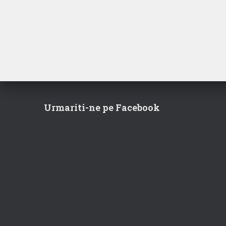
fost:
44,99 lei.
50,00 lei.
Urmariti-ne pe Facebook