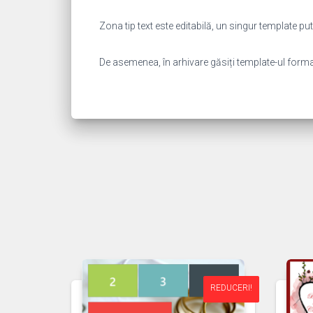
Zona tip text este editabilă, un singur template 
De asemenea, în arhivare găsiți template-ul format “
REDUCERI!
REDUCERI!