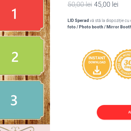
Prețul
Preț
50,00
lei
45,00
lei
inițial
cure
LID Sperad
vă stă la dispoziție cu
a
este
foto / Photo booth / Mirror Boot
fost:
45,0
50,00 lei.
Cantitate
Template
A
Nunta
374