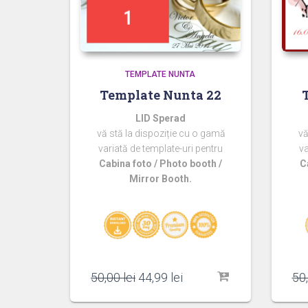
TEMPLATE NUNTA
Template Nunta 22
LID Sperad
vă stă la dispoziție cu o gamă
vă
variată de template-uri pentru
va
Cabina foto / Photo booth /
C
Mirror Booth.
Prețul
Prețul
50,00
lei
44,99
lei
50
inițial
curent
a
este: