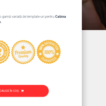
ul
nt
 o gamă variată de template-uri pentru
Cabina
:
h.
0 lei.
DAUGĂ ÎN COȘ