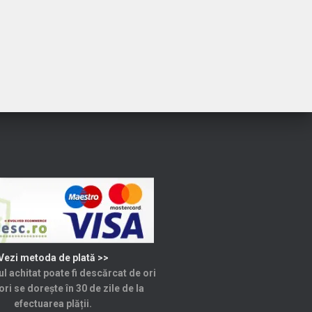
lei.
fost:
44,99 lei.
50,00 lei.
Vezi metoda de plată >>
l achitat poate fi descărcat de ori
ori se dorește în 30 de zile de la
efectuarea plății.