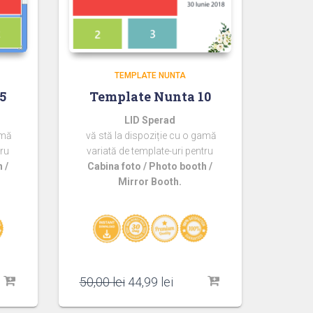
TEMPLATE NUNTA
5
Template Nunta 10
LID Sperad
amă
vă stă la dispoziție cu o gamă
tru
variată de template-uri pentru
 /
Cabina foto / Photo booth /
Mirror Booth.
l
Prețul
Prețul
50,00
lei
44,99
lei
t
inițial
curent
a
este: