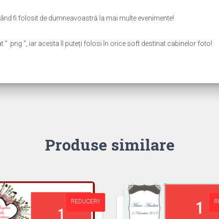
putând fi folosit de dumneavoastră la mai multe evenimente!
 .png “, iar acesta îl puteți folosi în orice soft destinat cabinelor foto!
Produse similare
REDUCERI!
REDUCERI!
R
R