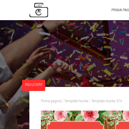
PRIMA PAG
REDUCERI!
Prima pagină
/
Template Nunta
/ Template Nunta 374