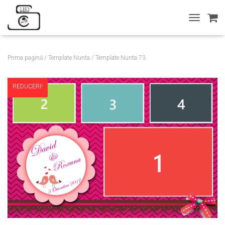
T
O
G
G
Prima pagină
/
Template Nunta
/ Template Nunta 73
L
E
N
REDUCERI!
A
V
I
G
A
T
I
O
N