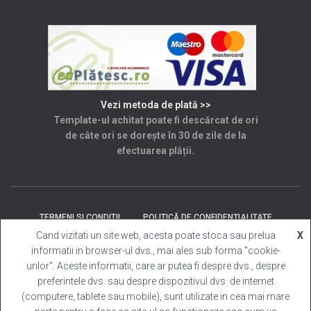
Vezi metoda de plată >>
Template-ul achitat poate fi descărcat de ori
de câte ori se dorește în 30 de zile de la
efectuarea plății.
TERMENI SI CONDITII
POLITICĂ DE CONFIDENȚIALITATE
Cand vizitati un site web, acesta poate stoca sau prelua
X
informatii in browser-ul dvs., mai ales sub forma "cookie-
SOLUȚIONAREA LITIGIILOR
ANPC
CONTACT
urilor". Aceste informatii, care ar putea fi despre dvs., despre
preferintele dvs. sau despre dispozitivul dvs. de internet
Template Cabina Foto
| Copyright © 2025 Toate
(computere, tablete sau mobile), sunt utilizate in cea mai mare
drepturile rezervate.