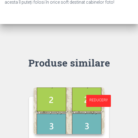
acesta îl puteți folosi în orice soft destinat cabinelor foto!
Produse similare
REDUCERI!
REDUCERI!