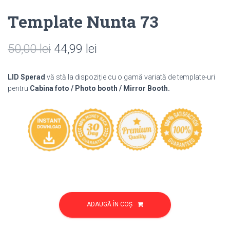
Template Nunta 73
Prețul
Prețul
50,00
lei
44,99
lei
inițial
curent
LID Sperad
vă stă la dispoziție cu o gamă variată de template-uri
a
este:
pentru
Cabina foto / Photo booth / Mirror Booth.
fost:
44,99 lei.
50,00 lei.
Cantitate
Template
ADAUGĂ ÎN COȘ
Nunta
73