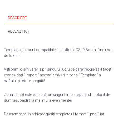
DESCRIERE
RECENZII (0)
Template-urile sunt compatibile cu softurile DSLR Booth, fiind ușor
de folosit!
Veti primi o arhivare” .zip ” singurul lucru pe care trebuie să îl faceți
este să dați “ Import ” acestei arhivări în zona “ Template ” a
softului și totul e pregătit!
Zona tip text este editabilă, un singur template putând fi folosit de
dumneavoastră la mai multe evenimente!
De asemenea, în arhivare găsiți template-ul format “ .png “, iar