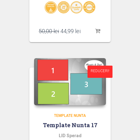
Prețul
Prețul
50,00
lei
44,99
lei
inițial
curent
a
este:
fost:
44,99 lei.
50,00 lei.
REDUCERI!
REDUCERI!
TEMPLATE NUNTA
Template Nunta 17
LID Sperad