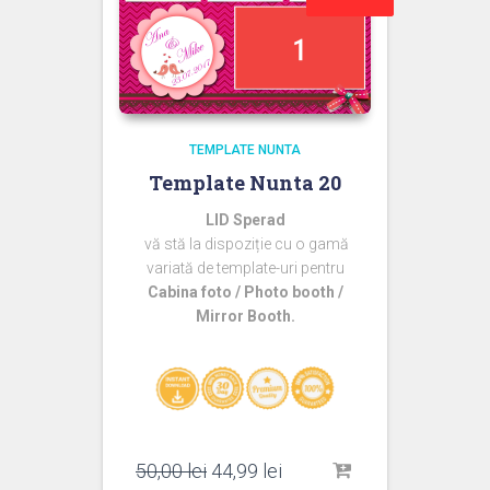
TEMPLATE NUNTA
Template Nunta 20
LID Sperad
vă stă la dispoziție cu o gamă
variată de template-uri pentru
Cabina foto / Photo booth /
Mirror Booth.
Prețul
Prețul
50,00
lei
44,99
lei