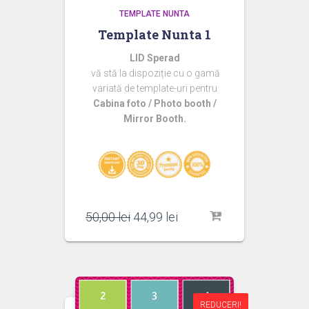
TEMPLATE NUNTA
Template Nunta 1
LID Sperad
vă stă la dispoziție cu o gamă
variată de template-uri pentru
Cabina foto / Photo booth /
Mirror Booth.
Prețul
Prețul
50,00
lei
44,99
lei
inițial
curent
a
este:
fost:
44,99 lei.
50,00 lei.
REDUCERI!
REDUCERI!