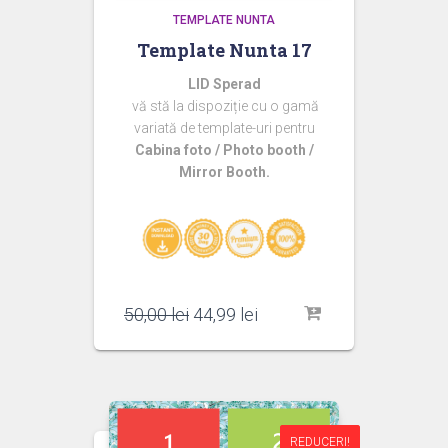
TEMPLATE NUNTA
Template Nunta 17
LID Sperad
vă stă la dispoziție cu o gamă
variată de template-uri pentru
Cabina foto / Photo booth /
Mirror Booth.
Prețul
Prețul
50,00
lei
44,99
lei
inițial
curent
a
este:
fost:
44,99 lei.
50,00 lei.
REDUCERI!
REDUCERI!