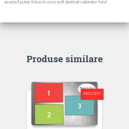
acesta îl puteți folosi în orice soft destinat cabinelor foto!
Produse similare
REDUCERI!
REDUCERI!