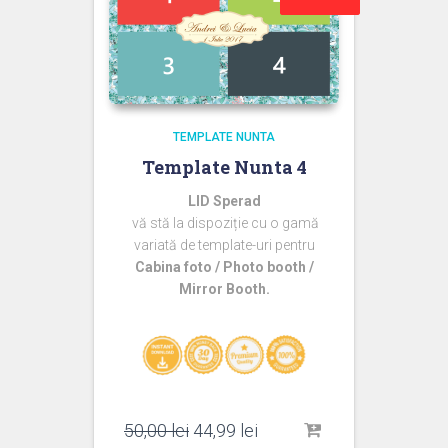
TEMPLATE NUNTA
Template Nunta 4
LID Sperad
vă stă la dispoziție cu o gamă
variată de template-uri pentru
Cabina foto / Photo booth /
Mirror Booth.
Prețul
Prețul
50,00
lei
44,99
lei