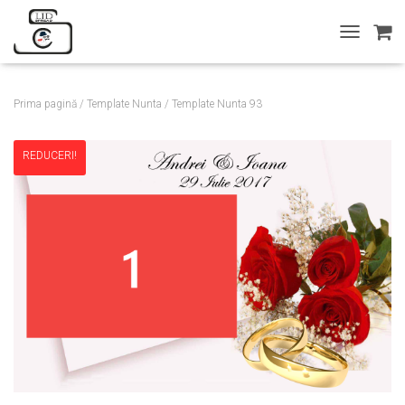
T
O
G
G
Prima pagină
/
Template Nunta
/ Template Nunta 93
L
E
N
REDUCERI!
A
V
I
G
A
T
I
O
N