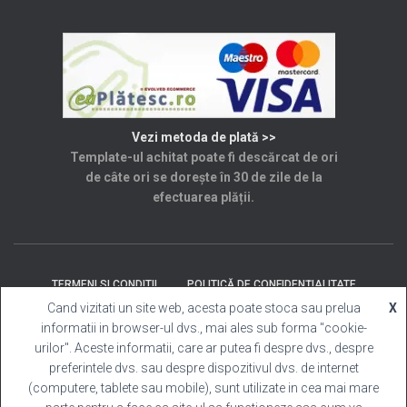
Vezi metoda de plată >>
Template-ul achitat poate fi descărcat de ori
de câte ori se dorește în 30 de zile de la
efectuarea plății.
TERMENI SI CONDITII
POLITICĂ DE CONFIDENȚIALITATE
Cand vizitati un site web, acesta poate stoca sau prelua
X
informatii in browser-ul dvs., mai ales sub forma "cookie-
SOLUȚIONAREA LITIGIILOR
ANPC
CONTACT
urilor". Aceste informatii, care ar putea fi despre dvs., despre
preferintele dvs. sau despre dispozitivul dvs. de internet
Template Cabina Foto
| Copyright © 2025 Toate
(computere, tablete sau mobile), sunt utilizate in cea mai mare
drepturile rezervate.