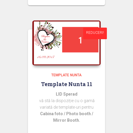
inițial
curent
a
este:
fost:
44,99 lei.
50,00 lei.
REDUCERI!
REDUCERI!
TEMPLATE NUNTA
Template Nunta 11
LID Sperad
vă stă la dispoziție cu o gamă
variată de template-uri pentru
Cabina foto / Photo booth /
Mirror Booth.