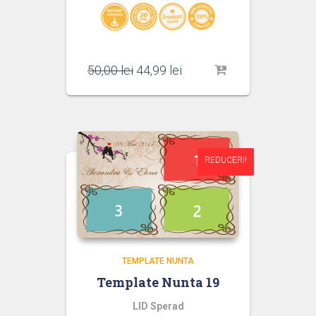
Prețul
Prețul
50,00
lei
44,99
lei
inițial
curent
a
este:
fost:
44,99 lei.
50,00 lei.
REDUCERI!
REDUCERI!
TEMPLATE NUNTA
Template Nunta 19
LID Sperad