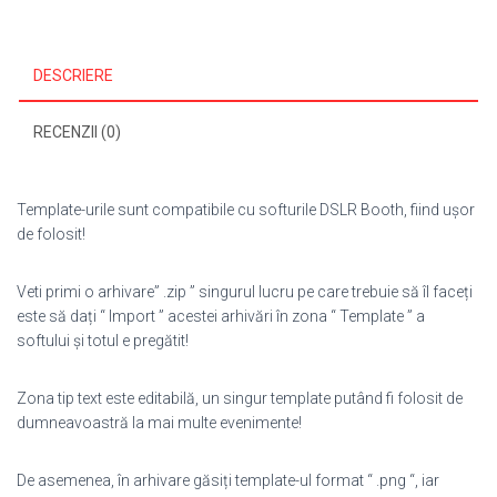
DESCRIERE
RECENZII (0)
Template-urile sunt compatibile cu softurile DSLR Booth, fiind ușor
de folosit!
Veti primi o arhivare” .zip ” singurul lucru pe care trebuie să îl faceți
este să dați “ Import ” acestei arhivări în zona “ Template ” a
softului și totul e pregătit!
Zona tip text este editabilă, un singur template putând fi folosit de
dumneavoastră la mai multe evenimente!
De asemenea, în arhivare găsiți template-ul format “ .png “, iar