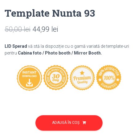
Template Nunta 93
Prețul
Prețul
50,00
lei
44,99
lei
inițial
curent
LID Sperad
vă stă la dispoziție cu o gamă variată de template-uri
a
este:
pentru
Cabina foto / Photo booth / Mirror Booth.
fost:
44,99 lei.
50,00 lei.
Cantitate
Template
ADAUGĂ ÎN COȘ
Nunta
93