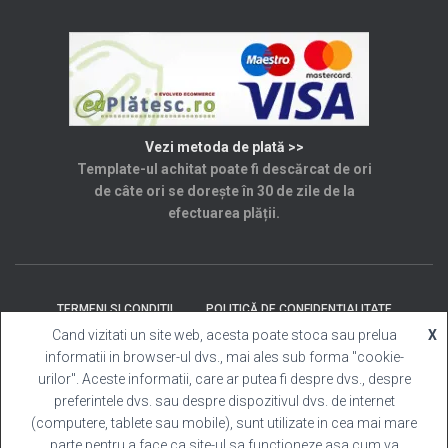
Vezi metoda de plată >>
Template-ul achitat poate fi descărcat de ori
de câte ori se dorește în 30 de zile de la
efectuarea plății.
TERMENI SI CONDITII
POLITICĂ DE CONFIDENȚIALITATE
Cand vizitati un site web, acesta poate stoca sau prelua
X
informatii in browser-ul dvs., mai ales sub forma "cookie-
SOLUȚIONAREA LITIGIILOR
ANPC
CONTACT
urilor". Aceste informatii, care ar putea fi despre dvs., despre
preferintele dvs. sau despre dispozitivul dvs. de internet
Template Cabina Foto
| Copyright © 2025 Toate
(computere, tablete sau mobile), sunt utilizate in cea mai mare
drepturile rezervate.
parte pentru a face ca site-ul sa functioneze asa cum va