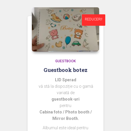
REDUCERI!
REDUCERI!
GUESTBOOK
Guestbook botez
LID Sperad
vă stă la dispoziție cu o gamă
variată de
guestbook-uri
pentru
Cabina foto / Photo booth /
Mirror Booth.
Albumul este ideal pentru