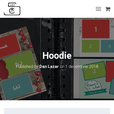
T
O
G
G
L
E
N
A
V
Hoodie
I
G
A
Published by
Dan Lazar
on
1 decembrie 2018
T
I
O
N