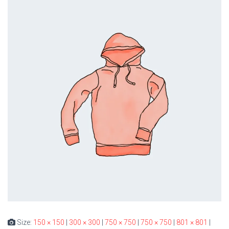
Size:
150 × 150
|
300 × 300
|
750 × 750
|
750 × 750
|
801 × 801
|