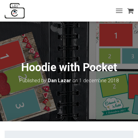
T
O
G
G
L
E
N
A
V
Hoodie with Pocket
I
G
A
Published by
Dan Lazar
on
1 decembrie 2018
T
I
O
N