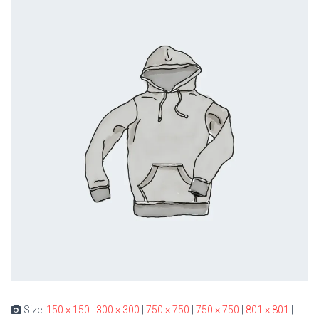
Size:
150 × 150
|
300 × 300
|
750 × 750
|
750 × 750
|
801 × 801
|