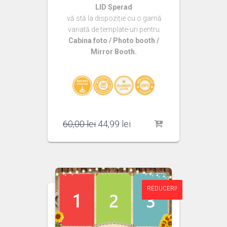
LID Sperad
vă stă la dispoziție cu o gamă
variată de template-uri pentru
Cabina foto / Photo booth /
Mirror Booth.
Prețul
Prețul
60,00
lei
44,99
lei
inițial
curent
a
este:
fost:
44,99 lei.
60,00 lei.
REDUCERI!
REDUCERI!