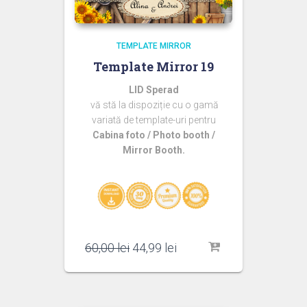
TEMPLATE MIRROR
Template Mirror 19
LID Sperad
vă stă la dispoziție cu o gamă
variată de template-uri pentru
Cabina foto / Photo booth /
Mirror Booth.
Prețul
Prețul
60,00
lei
44,99
lei
inițial
curent
a
este:
fost:
44,99 lei.
60,00 lei.