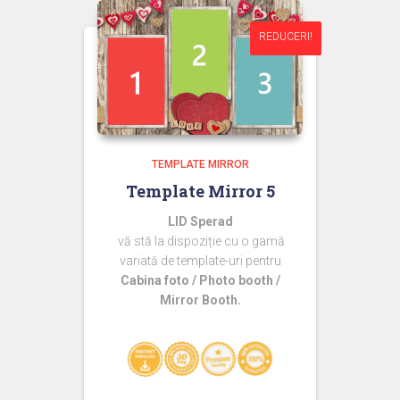
REDUCERI!
REDUCERI!
TEMPLATE MIRROR
Template Mirror 5
LID Sperad
vă stă la dispoziție cu o gamă
variată de template-uri pentru
Cabina foto / Photo booth /
Mirror Booth.