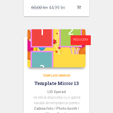
Prețul
Prețul
60,00
lei
44,99
lei
inițial
curent
a
este:
fost:
44,99 lei.
60,00 lei.
REDUCERI!
REDUCERI!
TEMPLATE MIRROR
Template Mirror 13
LID Sperad
vă stă la dispoziție cu o gamă
variată de template-uri pentru
Cabina foto / Photo booth /