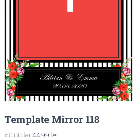
Template Mirror 118
Prețul
Prețul
60,00
lei
44,99
lei