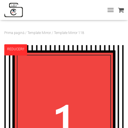
T
O
G
G
Prima pagină
/
Template Mirror
/ Template Mirror 118
L
E
N
REDUCERI!
A
V
I
G
A
T
I
O
N