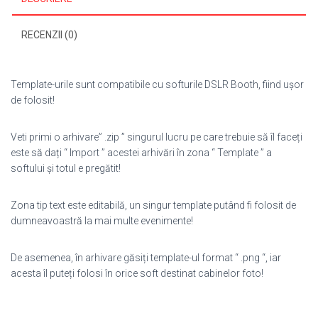
RECENZII (0)
Template-urile sunt compatibile cu softurile DSLR Booth, fiind ușor
de folosit!
Veti primi o arhivare” .zip ” singurul lucru pe care trebuie să îl faceți
este să dați “ Import ” acestei arhivări în zona “ Template ” a
softului și totul e pregătit!
Zona tip text este editabilă, un singur template putând fi folosit de
dumneavoastră la mai multe evenimente!
De asemenea, în arhivare găsiți template-ul format “ .png “, iar
acesta îl puteți folosi în orice soft destinat cabinelor foto!