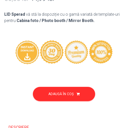
inițial
curent
LID Sperad
vă stă la dispoziție cu o gamă variată de template-uri
a
este:
pentru
Cabina foto / Photo booth / Mirror Booth.
fost:
44,99 lei.
60,00 lei.
Cantitate
Template
ADAUGĂ ÎN COȘ
Mirror
118
DESCRIERE