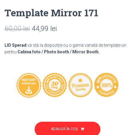
Template Mirror 171
Prețul
Prețul
60,00
lei
44,99
lei
inițial
curent
LID Sperad
vă stă la dispoziție cu o gamă variată de template-uri
a
este:
pentru
Cabina foto / Photo booth / Mirror Booth.
fost:
44,99 lei.
60,00 lei.
Cantitate
Template
ADAUGĂ ÎN COȘ
Mirror