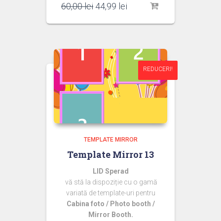
Prețul
Prețul
60,00
lei
44,99
lei
inițial
curent
a
este:
fost:
44,99 lei.
60,00 lei.
REDUCERI!
REDUCERI!
TEMPLATE MIRROR
Template Mirror 13
LID Sperad
vă stă la dispoziție cu o gamă
variată de template-uri pentru
Cabina foto / Photo booth /
Mirror Booth.