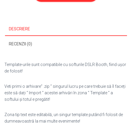
171
DESCRIERE
RECENZII (0)
Template-urile sunt compatibile cu softurile DSLR Booth, fiind ușor
de folosit!
Veti primi o arhivare” .zip ” singurul lucru pe care trebuie să îl faceți
este să dați “ Import ” acestei arhivări în zona “ Template ” a
softului și totul e pregătit!
Zona tip text este editabilă, un singur template putând fi folosit de
dumneavoastră la mai multe evenimente!