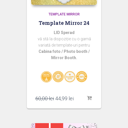
TEMPLATE MIRROR
Template Mirror 24
LID Sperad
vă stă la dispoziție cu o gamă
variată de template-uri pentru
Cabina foto / Photo booth /
Mirror Booth.
Prețul
Prețul
60,00
lei
44,99
lei
inițial
curent
a
este:
fost:
44,99 lei.
60,00 lei.