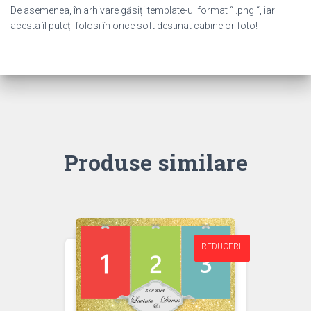
De asemenea, în arhivare găsiți template-ul format “ .png “, iar
acesta îl puteți folosi în orice soft destinat cabinelor foto!
Produse similare
REDUCERI!
REDUCERI!