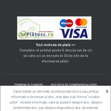
Vezi metoda de plată >>
Template-ul achitat poate fi descărcat de ori
de câte ori se dorește în 30 de zile de la
efectuarea plății.
TERMENI SI CONDITII
POLITICĂ DE CONFIDENȚIALITATE
Cand vizitati un site web, acesta poate stoca sau prelua
X
informatii in browser-ul dvs., mai ales sub forma "cookie-
SOLUȚIONAREA LITIGIILOR
ANPC
CONTACT
urilor". Aceste informatii, care ar putea fi despre dvs., despre
preferintele dvs. sau despre dispozitivul dvs. de internet
Template Cabina Foto
| Copyright © 2025 Toate