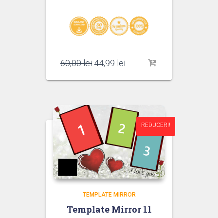
Prețul
Prețul
60,00
lei
44,99
lei
inițial
curent
a
este:
fost:
44,99 lei.
60,00 lei.
REDUCERI!
REDUCERI!
TEMPLATE MIRROR
Template Mirror 11