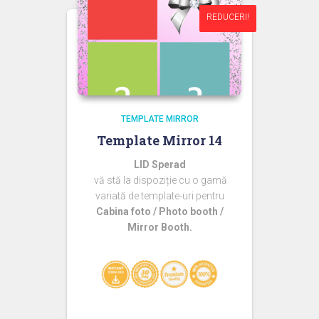
REDUCERI!
REDUCERI!
TEMPLATE MIRROR
Template Mirror 14
LID Sperad
vă stă la dispoziție cu o gamă
variată de template-uri pentru
Cabina foto / Photo booth /
Mirror Booth.