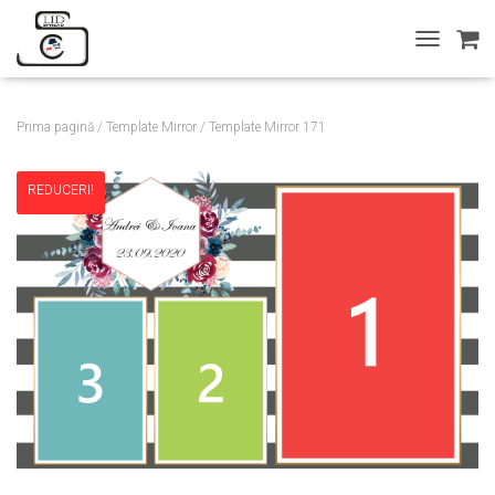
T
O
G
G
Prima pagină
/
Template Mirror
/ Template Mirror 171
L
E
N
REDUCERI!
A
V
I
G
A
T
I
O
N