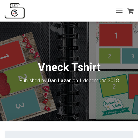
T
O
G
G
L
E
N
A
V
Vneck Tshirt
I
G
A
Published by
Dan Lazar
on
1 decembrie 2018
T
I
O
N