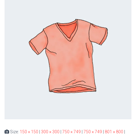
Size:
150 × 150
|
300 × 300
|
750 × 749
|
750 × 749
|
801 × 800
|